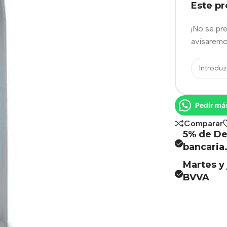
Este p
¡No se pr
avisaremo
Pedir má
Comparar
5% de De
bancaria
Martes y 
BVVA