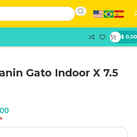
$
0,00
anin Gato Indoor X 7.5
,00
as