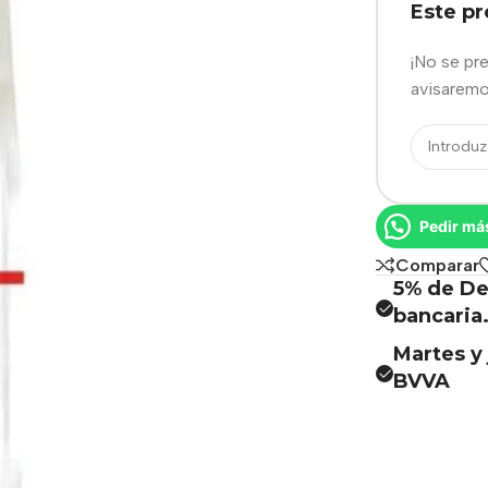
Este p
¡No se pr
avisaremo
Pedir má
Comparar
5% de De
bancaria
Martes y 
BVVA