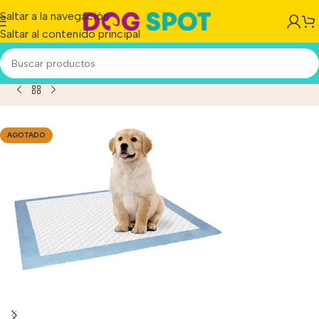
Saltar a la navegación
Saltar al contenido principal
o Pañal Adiestramiento Puppy Pads P/perros 50 Unidades
AGOTADO