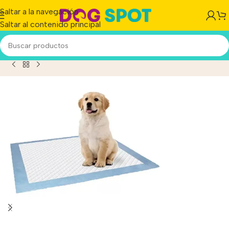
Saltar a la navegación
Saltar al contenido principal
ño Pañal Adiestramiento Puppy Pads P/perros 7 Unidades