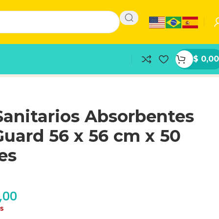
$
0,00
anitarios Absorbentes
uard 56 x 56 cm x 50
es
,00
as