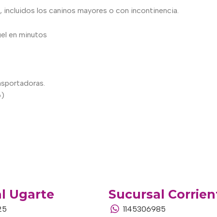
a, incluidos los caninos mayores o con incontinencia.
gel en minutos
ansportadoras.
6)
l Ugarte
Sucursal Corrien
25
1145306985