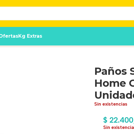
Ofertas
Kg Extras
d 56 x 56 cm x 50 Unidades
Paños S
Home G
Unidad
Sin existencias
$
22.400
Sin existenci