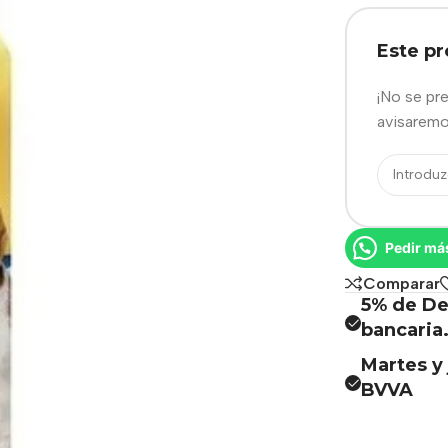
Este p
¡No se pr
avisaremo
Pedir má
Comparar
5% de De
bancaria
Martes y 
BVVA