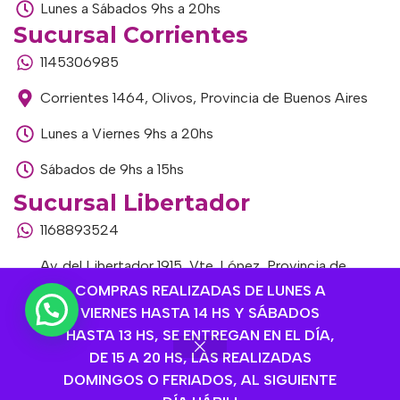
Lunes a Sábados 9hs a 20hs
Sucursal Corrientes
1145306985
Corrientes 1464, Olivos, Provincia de Buenos Aires
Lunes a Viernes 9hs a 20hs
Sábados de 9hs a 15hs
Sucursal Libertador
1168893524
Av. del Libertador 1915, Vte. López, Provincia de
Buenos Aires
COMPRAS REALIZADAS DE LUNES A
VIERNES HASTA 14 HS Y SÁBADOS
Lunes a Viernes de 9hs a 13hs / 16hs a 20hs
HASTA 13 HS, SE ENTREGAN EN EL DÍA,
DE 15 A 20 HS, LAS REALIZADAS
Sábados de 9hs a 15hs
DOMINGOS O FERIADOS, AL SIGUIENTE