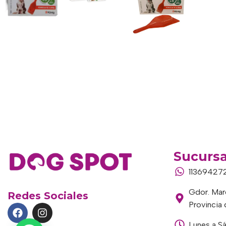
Sucursa
11369427
Gdor. Marc
Redes Sociales
Provincia
Lunes a S