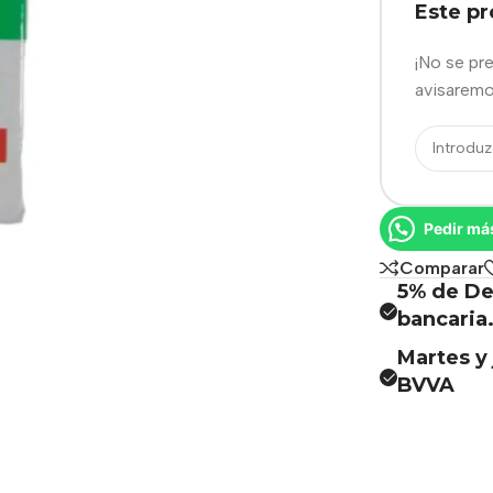
Este p
¡No se pr
avisaremo
Pedir má
Comparar
5% de De
bancaria
Martes y 
BVVA