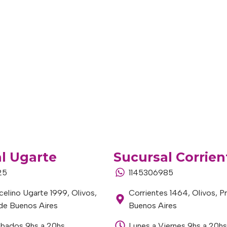
l Ugarte
Sucursal Corrien
25
1145306985
elino Ugarte 1999, Olivos,
Corrientes 1464, Olivos, P
 de Buenos Aires
Buenos Aires
ábados 9hs a 20hs
Lunes a Viernes 9hs a 20hs