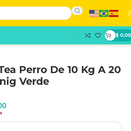
$
0,00
Tea Perro De 10 Kg A 20
nig Verde
00
as