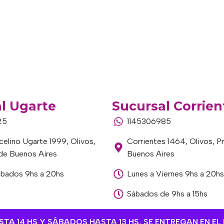
l Ugarte
Sucursal Corrien
25
1145306985
elino Ugarte 1999, Olivos,
Corrientes 1464, Olivos, P
 de Buenos Aires
Buenos Aires
ábados 9hs a 20hs
Lunes a Viernes 9hs a 20hs
Sábados de 9hs a 15hs
A 14 HS Y SÁBADOS HASTA 13 HS, SE ENTREGAN EN EL 