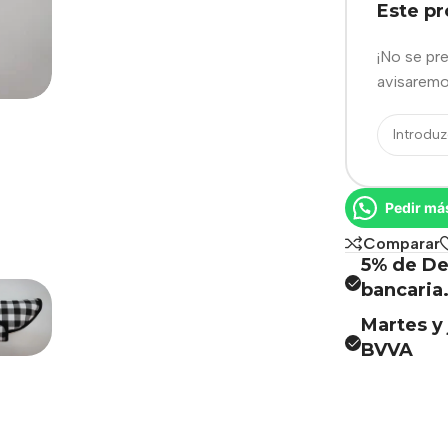
Este p
¡No se pr
avisaremo
Pedir má
Comparar
5% de De
bancaria
Martes y 
BVVA