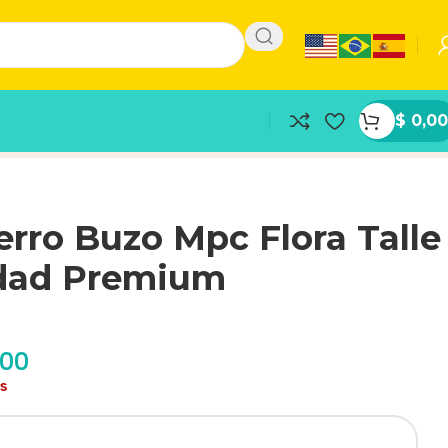
$
0,00
rro Buzo Mpc Flora Talle
idad Premium
,00
as