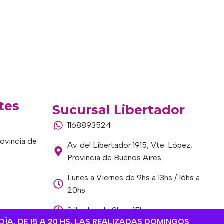
tes
Sucursal Libertador
1168893524
rovincia de
Av. del Libertador 1915, Vte. López,
Provincia de Buenos Aires
Lunes a Viernes de 9hs a 13hs / 16hs a
20hs
Sábados de 9hs a 15hs
DÍA, DE 15 A 20 HS, LAS REALIZADAS DOMINGOS