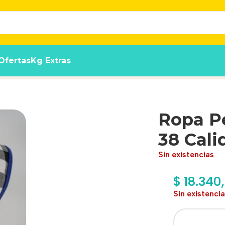
Ofertas
Kg Extras
dad Premium
Ropa Pe
38 Cal
Sin existencias
$
18.340
Sin existenci