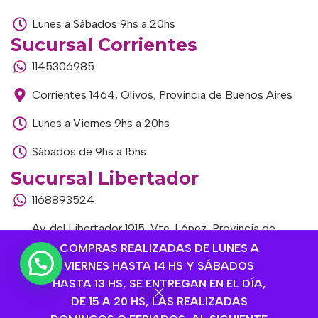
Lunes a Sábados 9hs a 20hs
Sucursal Corrientes
1145306985
Corrientes 1464, Olivos, Provincia de Buenos Aires
Lunes a Viernes 9hs a 20hs
Sábados de 9hs a 15hs
Sucursal Libertador
1168893524
Av. del Libertador 1915, Vte. López, Provincia de
Buenos Aires
COMPRAS REALIZADAS DE LUNES A
VIERNES HASTA 14 HS Y SÁBADOS
Lunes a Viernes de 9hs a 13hs / 16hs a 20hs
HASTA 13 HS, SE ENTREGAN EN EL DÍA,
DE 15 A 20 HS, LAS REALIZADAS
Sábados de 9hs a 15hs