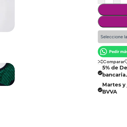
Seleccione la
Pedir má
Comparar
5% de De
bancaria
Martes y 
BVVA