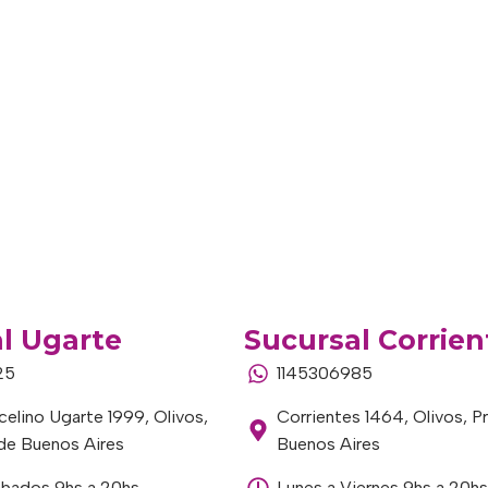
l Ugarte
Sucursal Corrien
25
1145306985
elino Ugarte 1999, Olivos,
Corrientes 1464, Olivos, P
 de Buenos Aires
Buenos Aires
ábados 9hs a 20hs
Lunes a Viernes 9hs a 20hs