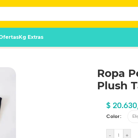
Ofertas
Kg Extras
 43 Calidad Premium
Ropa P
Plush T
$
20.630
Color
-
+