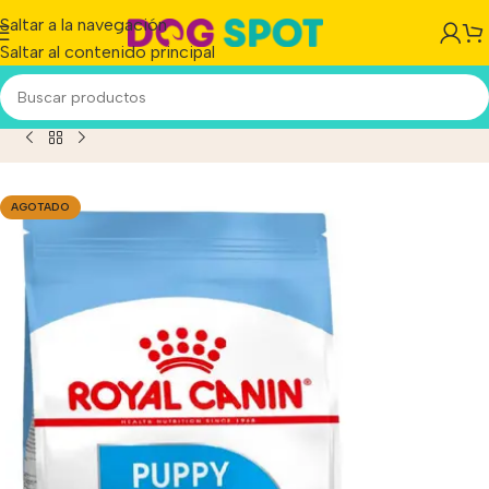
Saltar a la navegación
Saltar al contenido principal
Inicio
/
Producto
/
Royal Canin Dog X-small Puppy X 1 Kg
AGOTADO