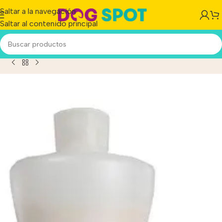
Saltar a la navegación
Saltar al contenido principal
 Fórmula Mac Donald Hipoalergénico Perro/Gatos x 1 Lts