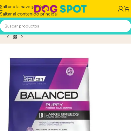
Saltar a la navegación
Saltar al contenido principal
o
/
Vitalcan Balanced Perro Cachorro Razas Grandes X 3 kg