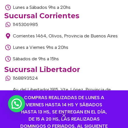
Lunes a Sábados 9hs a 20hs
Sucursal Corrientes
1145306985
Corrientes 1464, Olivos, Provincia de Buenos Aires
Lunes a Viernes 9hs a 20hs
Sábados de 9hs a 15hs
Sucursal Libertador
1168893524
Av. del Libertador 1915, Vte. López, Provincia de
Buenos Aires
COMPRAS REALIZADAS DE LUNES A
VIERNES HASTA 14 HS Y SÁBADOS
Lunes a Viernes de 9hs a 13hs / 16hs a 20hs
HASTA 13 HS, SE ENTREGAN EN EL DÍA,
DE 15 A 20 HS, LAS REALIZADAS
Sábados de 9hs a 15hs
DOMINGOS O FERIADOS, AL SIGUIENTE