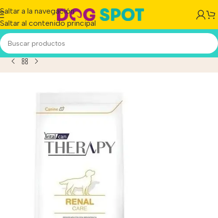
Saltar a la navegación
Saltar al contenido principal
Inicio
/
Producto
/
Vitalcan Therapy Perro Renal X 10 Kg.