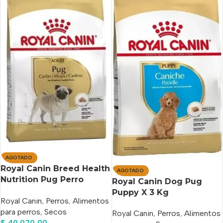
AGOTADO
Royal Canin Breed Health
AGOTADO
Nutrition Pug Perro
Royal Canin Dog Pug
Adulto Raza Pequeña x
Puppy X 3 Kg
Royal Canin
,
Perros
,
Alimentos
3 kg
para perros
,
Secos
Royal Canin
,
Perros
,
Alimentos
$
40.970,00