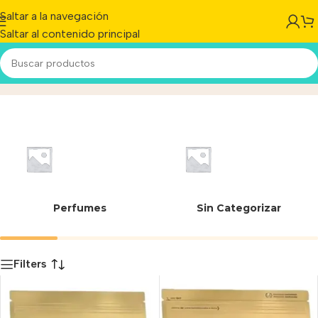
Saltar a la navegación
Saltar al contenido principal
03182550799775
Inicio
/
Producto
Perfumes
Sin Categorizar
Filters