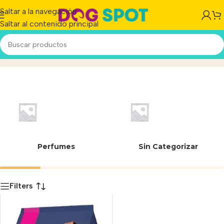
Saltar a la navegación
Saltar al contenido principal
07506195113530
Inicio
/
Producto
Perfumes
Sin Categorizar
Filters