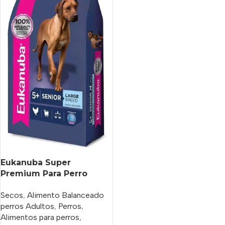
Eukanuba Super
Premium Para Perro
Senior Raza Grande x
Secos
,
Alimento Balanceado
3 kg
perros Adultos
,
Perros
,
Alimentos para perros
,