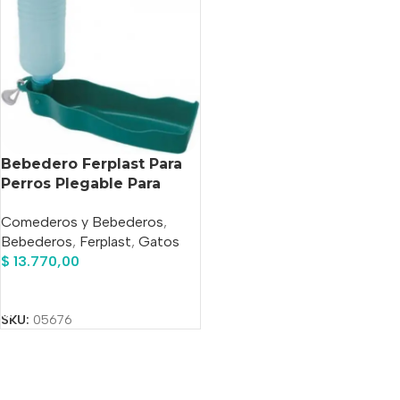
Bebedero Ferplast Para
Perros Plegable Para
Viajes X 0.550 Lt
Comederos y Bebederos
,
Bebederos
,
Ferplast
,
Gatos
$
13.770,00
Añadir Al Carrito
SKU:
05676