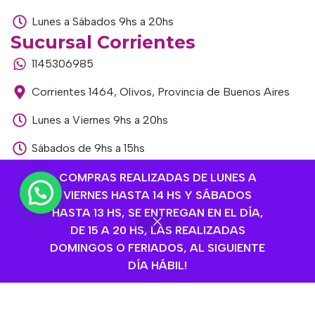
Lunes a Sábados 9hs a 20hs
Sucursal Corrientes
1145306985
Corrientes 1464, Olivos, Provincia de Buenos Aires
Lunes a Viernes 9hs a 20hs
Sábados de 9hs a 15hs
Sucursal Libertador
COMPRAS REALIZADAS DE LUNES A
VIERNES HASTA 14 HS Y SÁBADOS
1168893524
HASTA 13 HS, SE ENTREGAN EN EL DÍA,
Av. del Libertador 1915, Vte. López, Provincia de
DE 15 A 20 HS, LAS REALIZADAS
Buenos Aires
DOMINGOS O FERIADOS, AL SIGUIENTE
DÍA HÁBIL!
Lunes a Viernes de 9hs a 13hs / 16hs a 20hs
Sábados de 9hs a 15hs