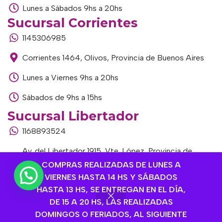
Lunes a Sábados 9hs a 20hs
Sucursal Corrientes
1145306985
Corrientes 1464, Olivos, Provincia de Buenos Aires
Lunes a Viernes 9hs a 20hs
Sábados de 9hs a 15hs
Sucursal Libertador
1168893524
Av. del Libertador 1915, Vte. López, Provincia de
Buenos Aires
COMPRAS REALIZADAS DE LUNES A
VIERNES HASTA 14 HS Y SÁBADOS
Lunes a Viernes de 9hs a 13hs / 16hs a 20hs
HASTA 13 HS, SE ENTREGAN EN EL DÍA,
DE 15 A 20 HS, LAS REALIZADAS
Sábados de 9hs a 15hs
DOMINGOS O FERIADOS, AL SIGUIENTE