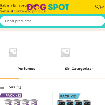
Saltar a la navegación
Saltar al contenido principal
340 g
Inicio
/
Producto
Perfumes
Sin Categorizar
Filters