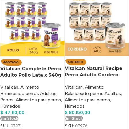
AGOTADO
AGOTADO
Vitalcan Natural Recipe
Vitalcan Complete Perro
Perro Adulto Cordero
Adulto Pollo Lata x 340g
Lata 340g X 12 Unid
X 12 Un
Vital can
,
Alimento
Vital can
,
Alimento
Balanceado perros Adultos
,
Balanceado perros Adultos
,
Alimentos para perros
,
Perros
,
Alimentos para perros
,
Húmedos
Húmedos
$
80.150,00
$
47.110,00
Sin Stock
Sin Stock
SKU:
07976
SKU:
07971