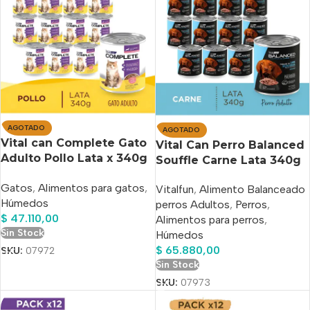
AGOTADO
AGOTADO
Vital can Complete Gato
Vital Can Perro Balanced
Adulto Pollo Lata x 340g
Souffle Carne Lata 340g
x12 Uni
X 12 Unidad
Gatos
,
Alimentos para gatos
,
Vitalfun
,
Alimento Balanceado
Húmedos
perros Adultos
,
Perros
,
$
47.110,00
Alimentos para perros
,
Sin Stock
Húmedos
$
65.880,00
SKU:
07972
Sin Stock
SKU:
07973