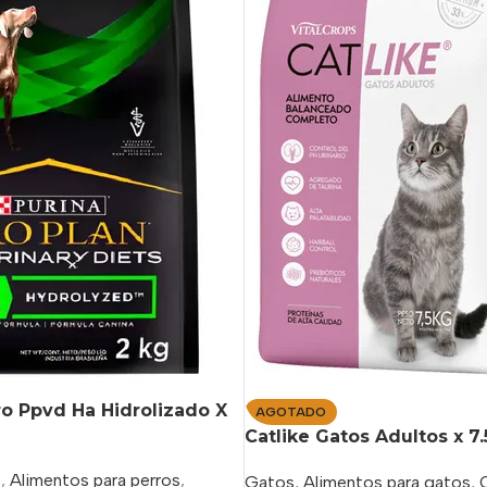
ro Ppvd Ha Hidrolizado X
AGOTADO
Catlike Gatos Adultos x 7
s
,
Alimentos para perros
,
Gatos
,
Alimentos para gatos
,
C