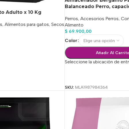
Almacenador Bergamo Pa
Balanceado Perro, capaci
to Adulto x 10 Kg
Perros
,
Accesorios Perros
,
Con
s
,
Alimentos para gatos
,
Secos
Alimento
$
69.900,00
o
Color
Añadir Al Carrit
Seleccione la ubicación de ent
Seleccionar Opciones
SKU:
MLA1987984364