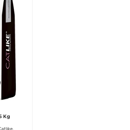
.5 Kg
atlike
,