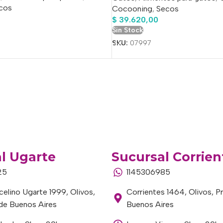
cos
Cocooning
,
Secos
$
39.620,00
Sin Stock
o
SKU:
07997
l Ugarte
Sucursal Corrien
25
1145306985
elino Ugarte 1999, Olivos,
Corrientes 1464, Olivos, P
 de Buenos Aires
Buenos Aires