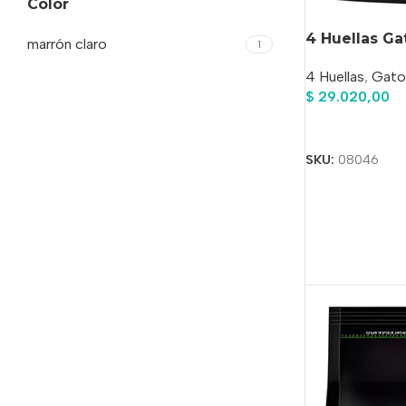
Color
4 Huellas Ga
marrón claro
1
4 Huellas
,
Gato
$
29.020,00
Añadir Al Carrit
SKU:
08046