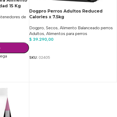
ra Alimento
dad 15 Kg
Dogpro Perros Adultos Reduced
Calories x 7.5kg
tenedores de
Dogpro
,
Secos
,
Alimento Balanceado perros
Adultos
,
Alimentos para perros
$
39.290,00
o
Añadir Al Carrito
rega
SKU:
02405