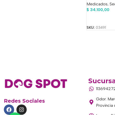
Medicados
,
Se
$
34.100,00
Añadir Al Carrit
SKU:
03491
Sucursa
11369427
Gdor. Marc
Redes Sociales
Provincia