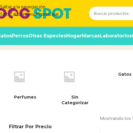
Saltar a la navegación
Saltar al contenido principal
atos
Perros
Otras Especies
Hogar
Marcas
Laboratorios
36 cm
Inicio
/
Producto
Gatos
Perfumes
Sin
Categorizar
Mostrando los 
Filtrar Por Precio