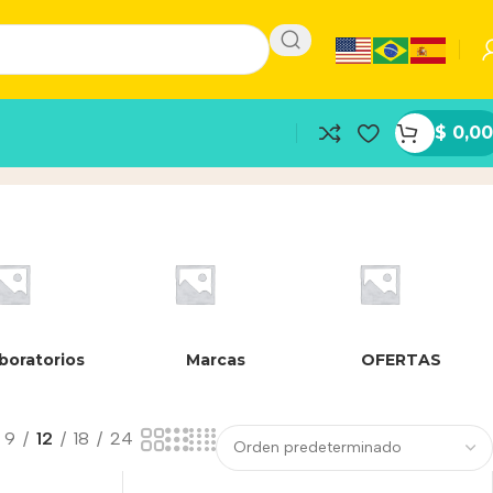
$
0,00
boratorios
Marcas
OFERTAS
9
12
18
24