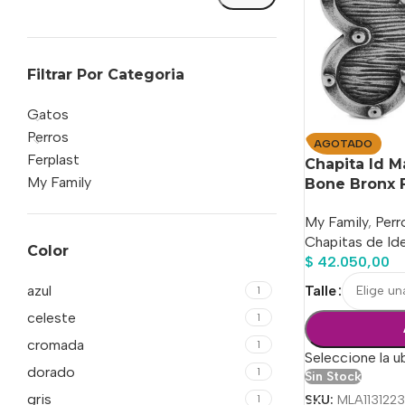
Filtrar Por Categoria
Gatos
Perros
AGOTADO
Ferplast
Chapita Id M
My Family
Bone Bronx F
My Family
,
Perr
Chapitas de Ide
Color
$
42.050,00
azul
Talle
1
celeste
1
cromada
1
Seleccione la u
dorado
1
Sin Stock
gris
SKU:
MLA1131223
1