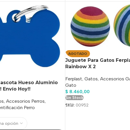
AGOTADO
Juguete Para Gatos Ferpl
Rainbow X 2
Ferplast
,
Gatos
,
Accesorios G
Mascota Hueso Aluminio
Gato
! Envío Hoy!!
$
8.460,00
Sin Stock
os
,
Accesorios Perros
,
SKU:
00952
ntificación Perro