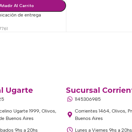
Añadir Al Carrito
bicación de entrega
7761
l Ugarte
Sucursal Corrien
25
1145306985
elino Ugarte 1999, Olivos,
Corrientes 1464, Olivos, P
 de Buenos Aires
Buenos Aires
ábados 9hs a 20hs
Lunes a Viernes 9hs a 20hs