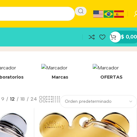
$
0,00
boratorios
Marcas
OFERTAS
9
12
18
24