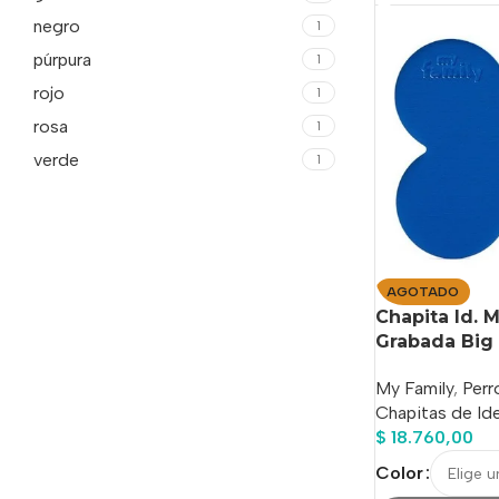
negro
1
púrpura
1
rojo
1
rosa
1
verde
1
AGOTADO
Chapita Id. 
Grabada Big 
My Family
,
Perr
Chapitas de Ide
$
18.760,00
Color