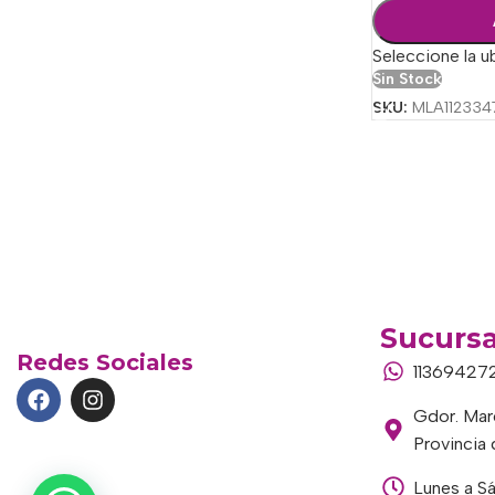
Seleccione la u
Sin Stock
SKU:
MLA112334
Sucursa
Redes Sociales
11369427
Gdor. Marc
Provincia
Lunes a S