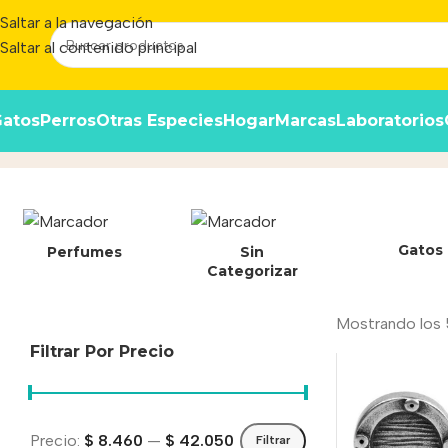
Saltar a la navegación
Saltar al contenido principal
atos
Perros
Otras Especies
Hogar
Marcas
Laboratorios
38 mm
Inicio
/
Producto
Gatos
Perfumes
Sin
Categorizar
Mostrando los 
Filtrar Por Precio
Precio:
$ 8.460
—
$ 42.050
Filtrar