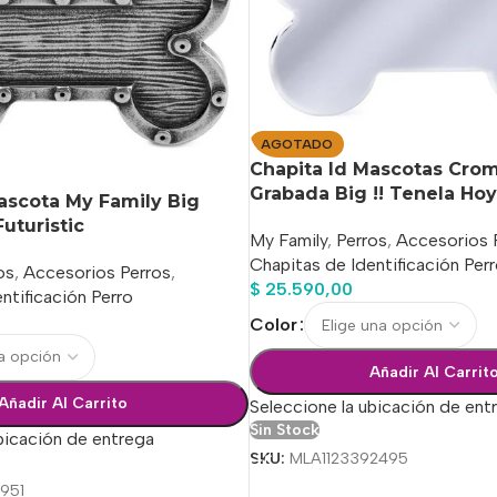
AGOTADO
Chapita Id Mascotas Cro
Grabada Big !! Tenela Hoy
ascota My Family Big
uturistic
My Family
,
Perros
,
Accesorios 
Chapitas de Identificación Per
os
,
Accesorios Perros
,
$
25.590,00
ntificación Perro
Color
Añadir Al Carrit
Añadir Al Carrito
Seleccione la ubicación de ent
Sin Stock
bicación de entrega
SKU:
MLA1123392495
951