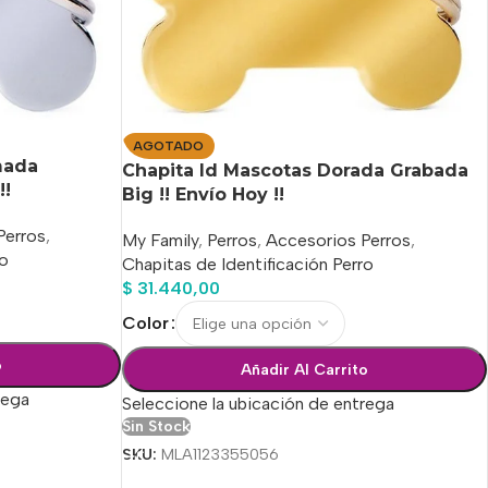
AGOTADO
mada
Chapita Id Mascotas Dorada Grabada
!!
Big !! Envío Hoy !!
Perros
,
My Family
,
Perros
,
Accesorios Perros
,
ro
Chapitas de Identificación Perro
$
31.440,00
Color
o
Añadir Al Carrito
rega
Seleccione la ubicación de entrega
Sin Stock
SKU:
MLA1123355056