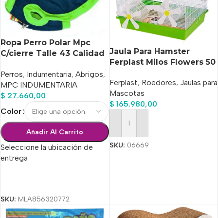
Ropa Perro Polar Mpc
Jaula Para Hamster
C/cierre Talle 43 Calidad
Ferplast Milos Flowers 50
Premium
X 35 X 25 Cm
Perros
,
Indumentaria
,
Abrigos
,
Ferplast
,
Roedores
,
Jaulas para
MPC INDUMENTARIA
Mascotas
$
27.660,00
$
165.980,00
Color
Añadir Al Carrito
Añadir Al Carrito
SKU:
06669
Seleccione la ubicación de
entrega
Seleccionar Opciones
SKU:
MLA856320772