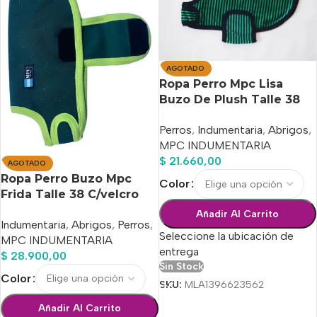
AGOTADO
Ropa Perro Mpc Lisa
Buzo De Plush Talle 38
Calidad Premium
Perros
,
Indumentaria
,
Abrigos
,
MPC INDUMENTARIA
$
21.660,00
AGOTADO
Ropa Perro Buzo Mpc
Color
Frida Talle 38 C/velcro
Calidad Premium
Añadir Al Carrito
Indumentaria
,
Abrigos
,
Perros
,
Seleccione la ubicación de
MPC INDUMENTARIA
entrega
$
28.900,00
Sin Stock
Color
SKU:
MLA1396623562
Añadir Al Carrito