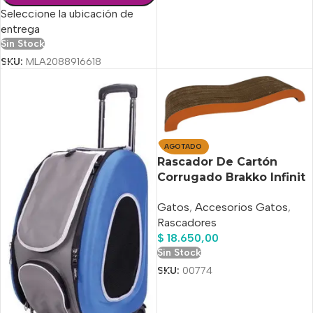
Seleccione la ubicación de
entrega
Sin Stock
SKU:
MLA2088916618
AGOTADO
Rascador De Cartón
Corrugado Brakko Infinit
Cat Scratch
Gatos
,
Accesorios Gatos
,
Rascadores
$
18.650,00
Sin Stock
SKU:
00774