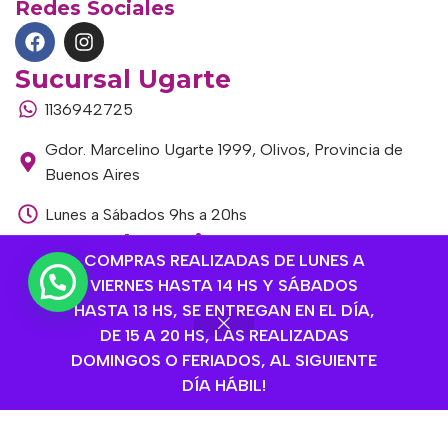
Redes Sociales
Sucursal Ugarte
1136942725
Gdor. Marcelino Ugarte 1999, Olivos, Provincia de
Buenos Aires
Lunes a Sábados 9hs a 20hs
Sucursal Corrientes
COMPRAS REALIZADAS DE LUNES A
1145306985
VIERNES HASTA 14 HS Y SÁBADOS
HASTA 13 HS, SE ENTREGAN EN EL DÍA,
Corrientes 1464, Olivos, Provincia de Buenos Aires
DE 15 A 20 HS, LAS REALIZADAS
Lunes a Viernes 9hs a 20hs
DOMINGOS O FERIADOS, AL SIGUIENTE
DÍA HÁBIL!
Sábados de 9hs a 15hs
Sucursal Libertador