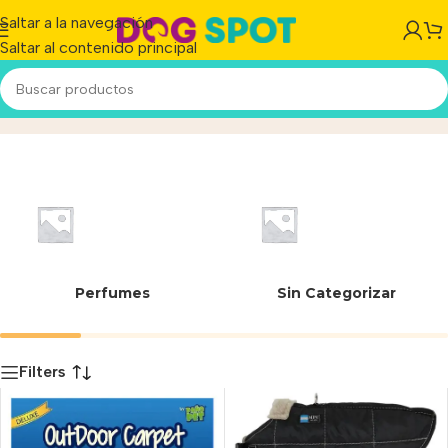
Saltar a la navegación
Saltar al contenido principal
50 cm
Inicio
/
Producto
Perfumes
Sin Categorizar
Filters