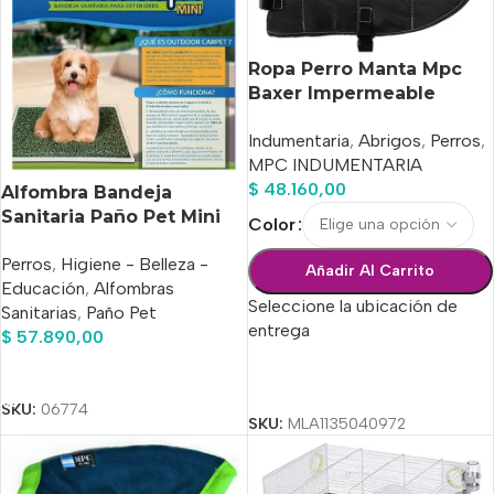
Ropa Perro Manta Mpc
Baxer Impermeable
C/corderito Talle 50
Indumentaria
,
Abrigos
,
Perros
,
MPC INDUMENTARIA
$
48.160,00
Alfombra Bandeja
Sanitaria Paño Pet Mini
Color
Outdoor 35x50cm
Perros
,
Higiene - Belleza -
Añadir Al Carrito
Educación
,
Alfombras
Seleccione la ubicación de
Sanitarias
,
Paño Pet
entrega
$
57.890,00
Añadir Al Carrito
Seleccionar Opciones
SKU:
06774
SKU:
MLA1135040972