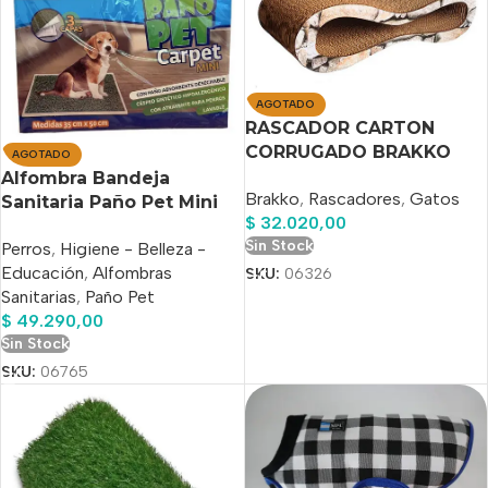
AGOTADO
RASCADOR CARTON
CORRUGADO BRAKKO
AGOTADO
INFINIT CAT SCRATCH
Alfombra Bandeja
Brakko
,
Rascadores
,
Gatos
Sanitaria Paño Pet Mini
$
32.020,00
P/nterior 35x50cm
Sin Stock
Perros
,
Higiene - Belleza -
Educación
,
Alfombras
SKU:
06326
Sanitarias
,
Paño Pet
$
49.290,00
Sin Stock
SKU:
06765