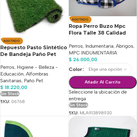
AGOTADO
Ropa Perro Buzo Mpc
Flora Talle 38 Calidad
Premium
AGOTADO
Perros
,
Indumentaria
,
Abrigos
,
Repuesto Pasto Sintético
MPC INDUMENTARIA
De Bandeja Paño Pet
$
26.000,00
Mini 35x50cm
Perros
,
Higiene - Belleza -
Color
Educación
,
Alfombras
Sanitarias
,
Paño Pet
Añadir Al Carrito
$
18.220,00
Seleccione la ubicación de
Sin Stock
entrega
SKU:
06768
Sin Stock
SKU:
MLA913898930