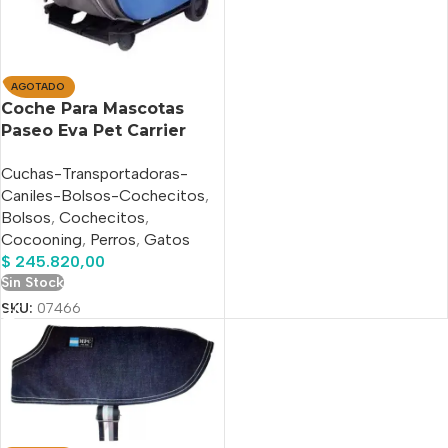
AGOTADO
Coche Para Mascotas
Paseo Eva Pet Carrier
Wheeled Royal Blue
Cuchas-Transportadoras-
Caniles-Bolsos-Cochecitos
,
Bolsos
,
Cochecitos
,
Cocooning
,
Perros
,
Gatos
$
245.820,00
Sin Stock
SKU:
07466