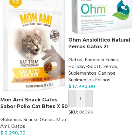
Ohm Ansiolítico Natural
Perros Gatos 21
Comprimidos Palatables
Gatos
,
Farmacia Felina
,
Holliday
Holliday-Scott
,
Perros
,
Suplementos Caninos
,
Suplmentos Felinos
$
17.990,00
Mon Ami Snack Gatos
Añadir Al Carrito
Sabor Pollo Cat Bites X 50
SKU:
06393
Gs.
Golosinas Snacks Gatos
,
Mon
Ami
,
Gatos
$
2.290,00