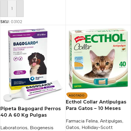
Añadir Al Carrito
SKU:
03102
AGOTADO
Ecthol Collar Antipulgas
Para Gatos – 10 Meses
Pipeta Bagogard Perros
Duración
40 A 60 Kg Pulgas
Farmacia Felina
,
Antipulgas
,
Garrapatas Bago Violeta
Gatos
,
Holliday-Scott
Laboratorios
,
Biogenesis