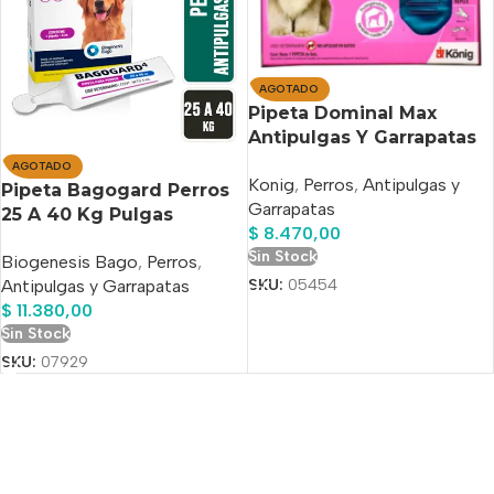
AGOTADO
Pipeta Dominal Max
Antipulgas Y Garrapatas
Perro De Mas 40 Kg
AGOTADO
Konig
,
Perros
,
Antipulgas y
Pipeta Bagogard Perros
Garrapatas
25 A 40 Kg Pulgas
$
8.470,00
Garrapatas Bago Azul
Sin Stock
Biogenesis Bago
,
Perros
,
Acero
SKU:
05454
Antipulgas y Garrapatas
$
11.380,00
Sin Stock
SKU:
07929