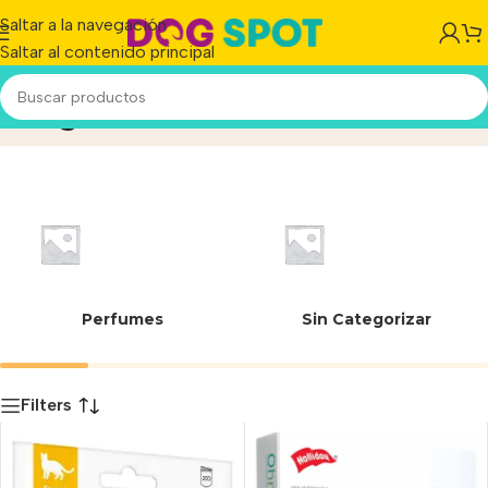
Saltar a la navegación
Saltar al contenido principal
50 g
Inicio
/
Producto
Perfumes
Sin Categorizar
Filters