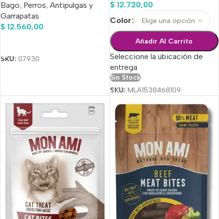
$
12.720,00
Bago
,
Perros
,
Antipulgas y
Garrapatas
Color
$
12.560,00
Añadir Al Carrito
Añadir Al Carrito
Seleccione la ubicación de
SKU:
07930
entrega
Sin Stock
SKU:
MLA1538468109