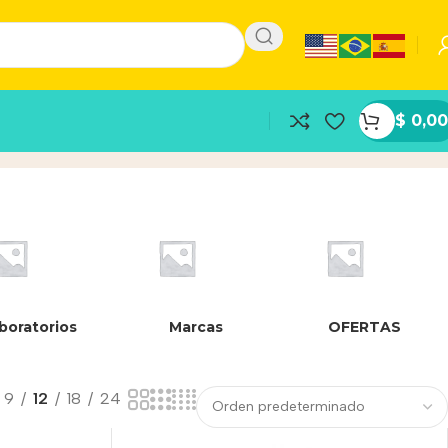
$
0,00
boratorios
Marcas
OFERTAS
9
12
18
24