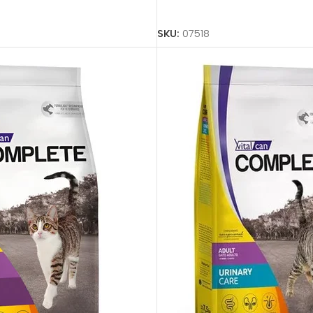
Añadir Al Carrito
o
SKU:
07518