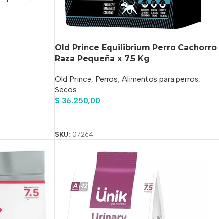
Old Prince Equilibrium Perro Cachorro
Raza Pequeña x 7.5 Kg
Old Prince
,
Perros
,
Alimentos para perros
,
Secos
$
36.250,00
Añadir Al Carrito
SKU:
07264