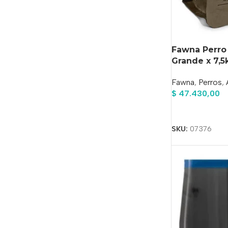
Fawna Perro
Grande x 7,5
Fawna
,
Perros
,
$
47.430,00
Añadir Al Carrit
SKU:
07376