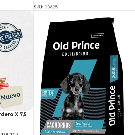
SKU:
03625
dero X 7,5
a perros
,