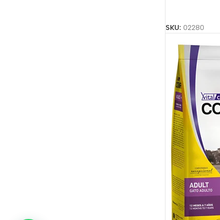
Añadir Al Carrit
SKU:
02280