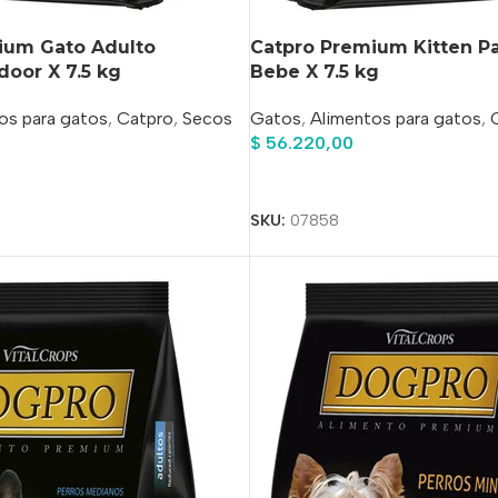
ium Gato Adulto
Catpro Premium Kitten Pa
door X 7.5 kg
Bebe X 7.5 kg
os para gatos
,
Catpro
,
Secos
Gatos
,
Alimentos para gatos
,
$
56.220,00
Añadir Al Carrito
o
SKU:
07858