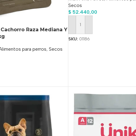
Secos
$
52.440,00
Añadir Al Carrito
 Cachorro Raza Mediana Y
kg
SKU:
01186
Alimentos para perros
,
Secos
o