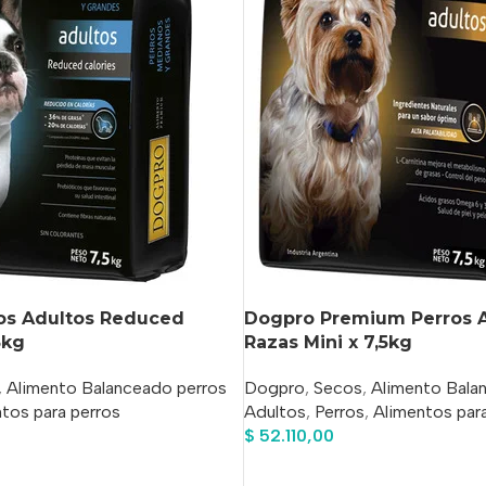
os Adultos Reduced
Dogpro Premium Perros 
5kg
Razas Mini x 7,5kg
,
Alimento Balanceado perros
Dogpro
,
Secos
,
Alimento Bala
tos para perros
Adultos
,
Perros
,
Alimentos par
$
52.110,00
o
Añadir Al Carrito