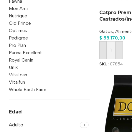
Fawna
Mon Ami
Catpro Prem
Nutrique
Castrados/in
Old Prince
Optimus
Gatos
,
Aliment
Pedigree
$
58.170,00
Pro Plan
Purina Excellent
Añadir Al Carrit
Royal Canin
SKU:
07854
Unik
Vital can
Vitalfun
Whole Earth Farm
Edad
Adulto
1