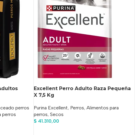
Adultos
Excellent Perro Adulto Raza Pequeña
X 7,5 Kg
nceado perros
Purina Excellent
,
Perros
,
Alimentos para
a perros
perros
,
Secos
$
41.310,00
Añadir Al Carrito