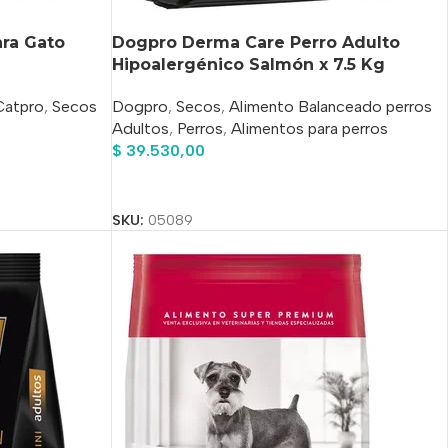
ra Gato
Dogpro Derma Care Perro Adulto
Hipoalergénico Salmón x 7.5 Kg
Catpro
,
Secos
Dogpro
,
Secos
,
Alimento Balanceado perros
Adultos
,
Perros
,
Alimentos para perros
$
39.530,00
Añadir Al Carrito
SKU:
05089