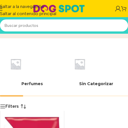
Saltar a la navegación
Saltar al contenido principal
7613036912440
Inicio
/
Producto
Perfumes
Sin Categorizar
Filters