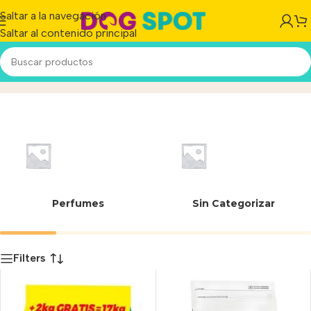
Saltar a la navegación
Saltar al contenido principal
7790187000612
Inicio
/
Producto
Perfumes
Sin Categorizar
Filters