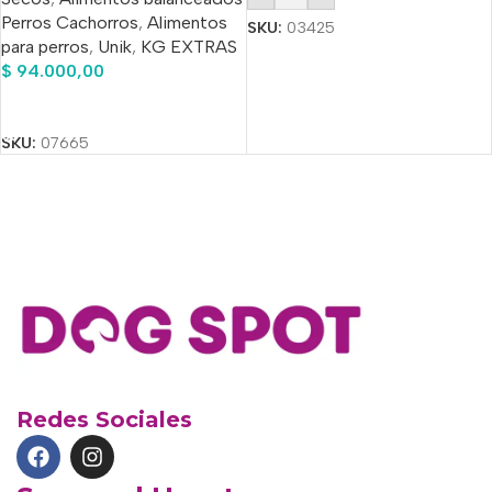
Perros Cachorros
,
Alimentos
De Regalo!!
SKU:
03425
para perros
,
Unik
,
KG EXTRAS
$
94.000,00
Añadir Al Carrito
SKU:
07665
Redes Sociales