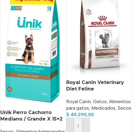
Royal Canin Veterinary
Diet Feline
Gastrointestinal
Royal Canin
,
Gatos
,
Alimentos
Moderate x 2 kg
para gatos
,
Medicados
,
Secos
Unik Perro Cachorro
$
40.290,00
Mediano / Grande X 15+2
Kg Gratis+Power
Añadir Al Carrito
Secos
,
Alimentos balanceados
Comprimido Antipulgas