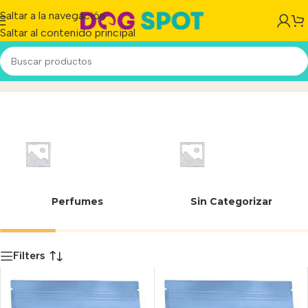
Saltar a la navegación
Saltar al contenido principal
7790187339576
Inicio
/
Producto
Perfumes
Sin Categorizar
Filters