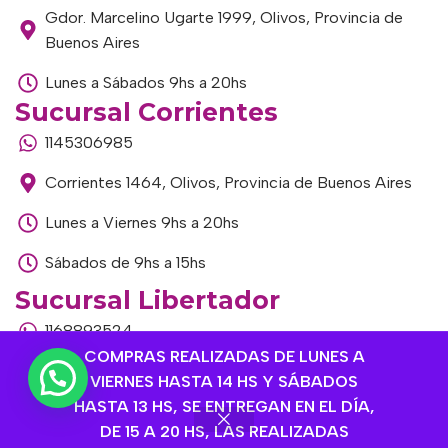
Gdor. Marcelino Ugarte 1999, Olivos, Provincia de
Buenos Aires
Lunes a Sábados 9hs a 20hs
Sucursal Corrientes
1145306985
Corrientes 1464, Olivos, Provincia de Buenos Aires
Lunes a Viernes 9hs a 20hs
Sábados de 9hs a 15hs
Sucursal Libertador
1168893524
COMPRAS REALIZADAS DE LUNES A
Av. del Libertador 1915, Vte. López, Provincia de
VIERNES HASTA 14 HS Y SÁBADOS
Buenos Aires
HASTA 13 HS, SE ENTREGAN EN EL DÍA,
DE 15 A 20 HS, LAS REALIZADAS
Lunes a Viernes de 9hs a 13hs / 16hs a 20hs