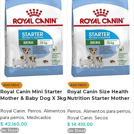
AGOTADO
AGOTADO
Royal Canin Mini Starter
Royal Canin Size Health
Mother & Baby Dog X 3kg
Nutrition Starter Mother
& Babydog Para Perro
Royal Canin
,
Perros
,
Alimentos
Perros
,
Alimentos para perros
,
Cachorro De Raza Mini
para perros
,
Medicados
Royal Canin
,
Secos
Sabor Mix En Bolsa De
$
42.160,00
$
14.410,00
1 kg
Sin Stock
Sin Stock