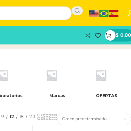
$
0,00
boratorios
Marcas
OFERTAS
9
12
18
24