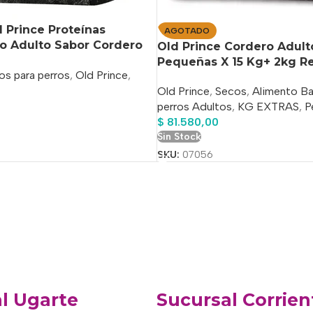
 Prince Proteínas
AGOTADO
ro Adulto Sabor Cordero
Old Prince Cordero Adult
Adulto De Raza Pequeña
Pequeñas X 15 Kg+ 2kg R
os para perros
,
Old Prince
,
o En Bolsa De 7.5 kg
Old Prince
,
Secos
,
Alimento B
perros Adultos
,
KG EXTRAS
,
P
$
81.580,00
o
Sin Stock
SKU:
07056
l Ugarte
Sucursal Corrien