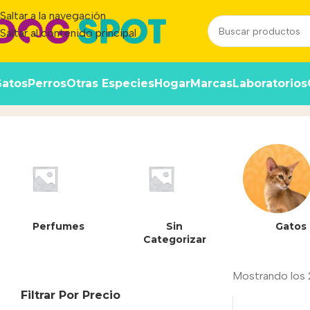
Saltar a la navegación
Saltar al contenido principal
atos
Perros
Otras Especies
Hogar
Marcas
Laboratorios
7798088564424
Inicio
/
Producto
Perfumes
Sin
Gatos
Categorizar
Mostrando los 
Filtrar Por Precio