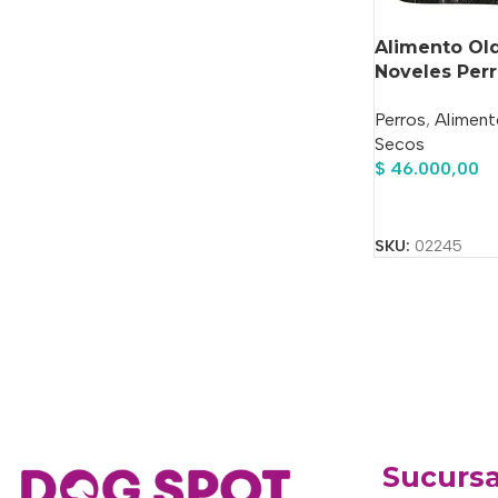
Alimento Old
Noveles Per
Para Perro 
Perros
,
Aliment
Sabor Corder
Secos
$
46.000,00
Añadir Al Carrit
SKU:
02245
Sucursa