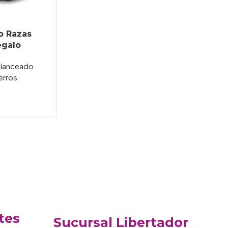
o Razas
egalo
alanceado
erros
tes
Sucursal Libertador