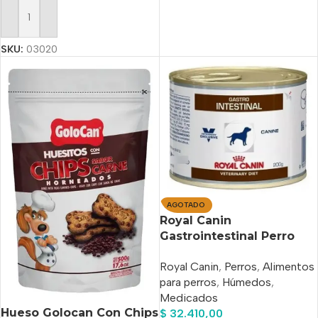
Añadir Al Carrito
SKU:
03020
AGOTADO
Royal Canin
Gastrointestinal Perro
Lata 200 Grs X 6
Royal Canin
,
Perros
,
Alimentos
Unidades
para perros
,
Húmedos
,
Medicados
Hueso Golocan Con Chips
$
32.410,00