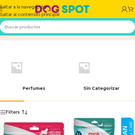
Saltar a la navegación
Saltar al contenido principal
8
Inicio
/
Producto
Perfumes
Sin Categorizar
Filters