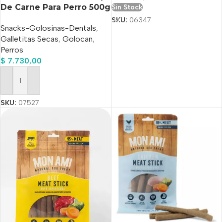
De Carne Para Perro 500g
Sin Stock
SKU:
06347
Snacks-Golosinas-Dentals
,
Galletitas Secas
,
Golocan
,
Perros
$
7.730,00
Añadir Al Carrito
SKU:
07527