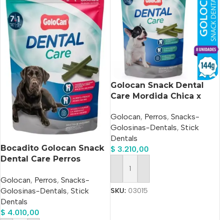
Golocan Snack Dental
Care Mordida Chica x
144gr
Golocan
,
Perros
,
Snacks-
Golosinas-Dentals
,
Stick
Dentals
Bocadito Golocan Snack
$
3.210,00
Dental Care Perros
Mordida Med/grande
Añadir Al Carrito
Golocan
,
Perros
,
Snacks-
Golosinas-Dentals
,
Stick
SKU:
03015
Dentals
$
4.010,00