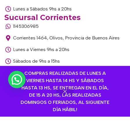
Lunes a Sábados 9hs a 20hs
Sucursal Corrientes
1145306985
Corrientes 1464, Olivos, Provincia de Buenos Aires
Lunes a Viernes 9hs a 20hs
Sábados de 9hs a 15hs
Sucursal Libertador
COMPRAS REALIZADAS DE LUNES A
VIERNES HASTA 14 HS Y SÁBADOS
1168893524
HASTA 13 HS, SE ENTREGAN EN EL DÍA,
Av. del Libertador 1915, Vte. López, Provincia de
DE 15 A 20 HS, LAS REALIZADAS
Buenos Aires
DOMINGOS O FERIADOS, AL SIGUIENTE
DÍA HÁBIL!
Lunes a Viernes de 9hs a 13hs / 16hs a 20hs
Sábados de 9hs a 15hs