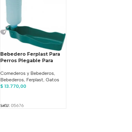
Bebedero Ferplast Para
Perros Plegable Para
Viajes X 0.550 Lt
Comederos y Bebederos
,
Bebederos
,
Ferplast
,
Gatos
$
13.770,00
Añadir Al Carrito
SKU:
05676