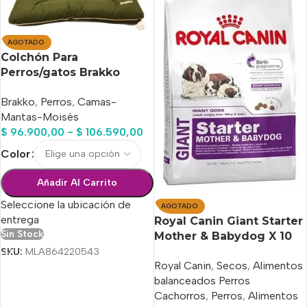
AGOTADO
Colchón Para
Perros/gatos Brakko
Extreme 5 Xlarge 100 X
Brakko
,
Perros
,
Camas-
90 X Cm
Mantas-Moisés
$
96.900,00
-
$
106.590,00
Color
Añadir Al Carrito
Seleccione la ubicación de
AGOTADO
entrega
Royal Canin Giant Starter
Sin Stock
Mother & Babydog X 10
Kg.
SKU:
MLA864220543
Royal Canin
,
Secos
,
Alimentos
balanceados Perros
Cachorros
,
Perros
,
Alimentos