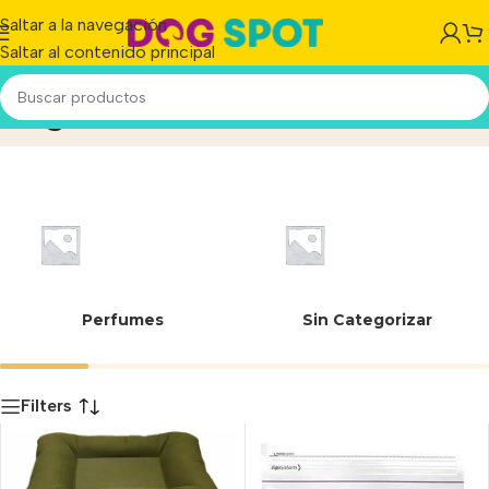
Saltar a la navegación
Saltar al contenido principal
Gigante
Inicio
/
Producto
Perfumes
Sin Categorizar
Filters