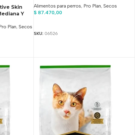
Alimentos para perros
,
Pro Plan
,
Secos
tive Skin
$
87.470,00
Mediana Y
roz x 3 kg
Añadir Al Carrito
Pro Plan
,
Secos
SKU:
06526