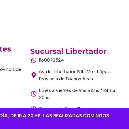
tes
Sucursal Libertador
1168893524
rovincia de
Av. del Libertador 1915, Vte. López,
Provincia de Buenos Aires
Lunes a Viernes de 9hs a 13hs / 16hs a
20hs
Sábados de 9hs a 15hs
DÍA, DE 15 A 20 HS, LAS REALIZADAS DOMINGOS