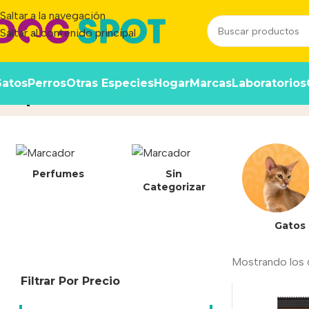
Saltar a la navegación
Saltar al contenido principal
atos
Perros
Otras Especies
Hogar
Marcas
Laboratorios
OptiDerma
Inicio
/
Producto
Perfumes
Sin
Categorizar
Gatos
Mostrando los 
Filtrar Por Precio