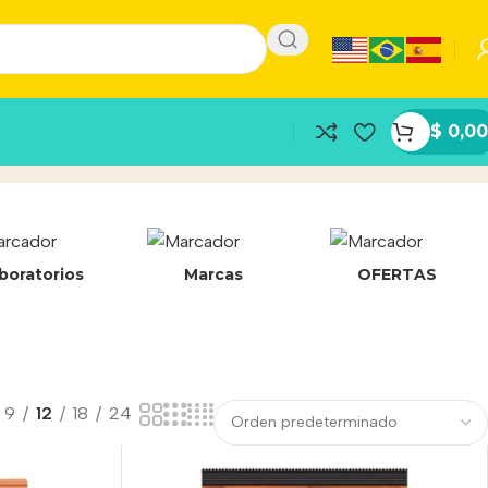
$
0,00
boratorios
Marcas
OFERTAS
9
12
18
24