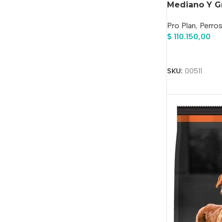
Mediano Y G
Pro Plan
,
Perro
$
110.150,00
Añadir Al Carrit
SKU:
00511