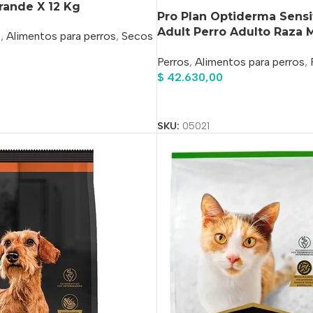
rande X 12 Kg
Pro Plan Optiderma Sensi
Adult Perro Adulto Raza 
s
,
Alimentos para perros
,
Secos
Grande Sabor Salmón Y Ar
Perros
,
Alimentos para perros
,
o
$
42.630,00
Añadir Al Carrito
SKU:
05021