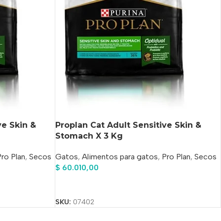
ve Skin &
Proplan Cat Adult Sensitive Skin &
Stomach X 3 Kg
ro Plan
,
Secos
Gatos
,
Alimentos para gatos
,
Pro Plan
,
Secos
$
60.010,00
Añadir Al Carrito
SKU:
07402