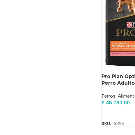
Pro Plan Opt
Perro Adult
Arroz x 3 kg
Perros
,
Aliment
$
45.780,00
Añadir Al Carrit
SKU:
06251