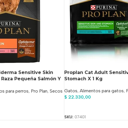
iderma Sensitive Skin
Proplan Cat Adult Sensiti
o Raza Pequeña Salmón Y
Stomach X 1 Kg
Gatos
,
Alimentos para gatos
,
P
os para perros
,
Pro Plan
,
Secos
$
22.330,00
Añadir Al Carrito
o
SKU:
07401