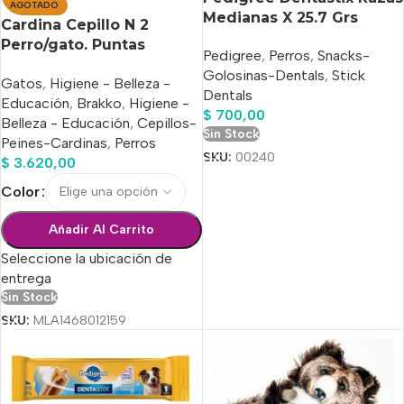
AGOTADO
Medianas X 25.7 Grs
Cardina Cepillo N 2
Perro/gato. Puntas
Pedigree
,
Perros
,
Snacks-
Protegidas 12 X 9 Cm
Golosinas-Dentals
,
Stick
Gatos
,
Higiene - Belleza -
Dentals
Educación
,
Brakko
,
Higiene -
$
700,00
Belleza - Educación
,
Cepillos-
Sin Stock
Peines-Cardinas
,
Perros
SKU:
00240
$
3.620,00
Color
Añadir Al Carrito
Seleccione la ubicación de
entrega
Sin Stock
SKU:
MLA1468012159