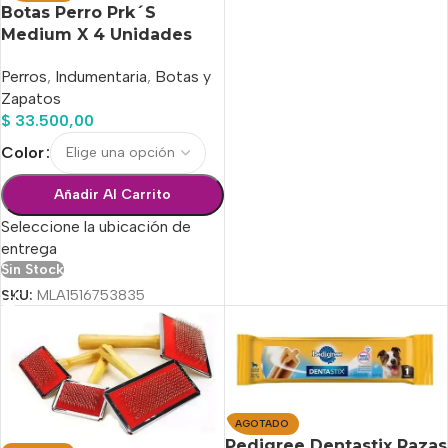
Botas Perro Prk´S
Medium X 4 Unidades
Perros
,
Indumentaria
,
Botas y
Zapatos
$
33.500,00
Color
Añadir Al Carrito
Seleccione la ubicación de
entrega
Sin Stock
SKU:
MLA1516753835
AGOTADO
Pedigree Dentastix Razas