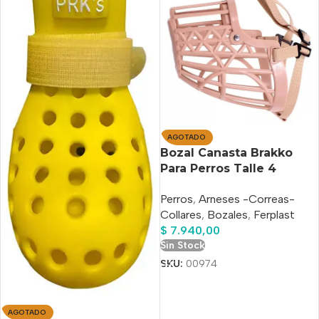
AGOTADO
Bozal Canasta Brakko
Para Perros Talle 4
Medium
Perros
,
Arneses -Correas-
Collares
,
Bozales
,
Ferplast
$
7.940,00
Sin Stock
SKU:
00974
AGOTADO