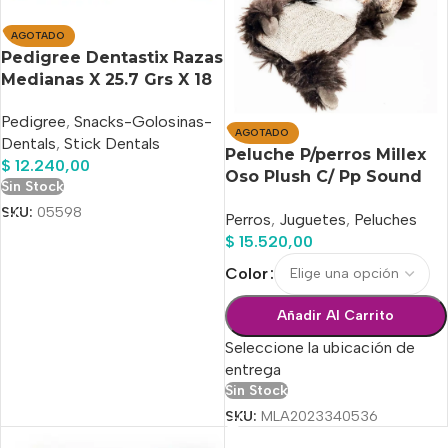
AGOTADO
Pedigree Dentastix Razas
Medianas X 25.7 Grs X 18
Unidades
Pedigree
,
Snacks-Golosinas-
AGOTADO
Dentals
,
Stick Dentals
Peluche P/perros Millex
$
12.240,00
Oso Plush C/ Pp Sound
Sin Stock
20cm
SKU:
05598
Perros
,
Juguetes
,
Peluches
$
15.520,00
Color
Añadir Al Carrito
Seleccione la ubicación de
entrega
Sin Stock
SKU:
MLA2023340536