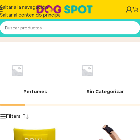
Saltar a la navegación
Saltar al contenido principal
Perros MEDIANOS
Inicio
/
Producto
Perfumes
Sin Categorizar
Filters