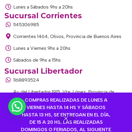
Lunes a Sábados 9hs a 20hs
Sucursal Corrientes
1145306985
Corrientes 1464, Olivos, Provincia de Buenos Aires
Lunes a Viernes 9hs a 20hs
Sábados de 9hs a 15hs
Sucursal Libertador
1168893524
Av. del Libertador 1915, Vte. López, Provincia de
Buenos Aires
COMPRAS REALIZADAS DE LUNES A
VIERNES HASTA 14 HS Y SÁBADOS
Lunes a Viernes de 9hs a 13hs / 16hs a 20hs
HASTA 13 HS, SE ENTREGAN EN EL DÍA,
DE 15 A 20 HS, LAS REALIZADAS
Sábados de 9hs a 15hs
DOMINGOS O FERIADOS, AL SIGUIENTE