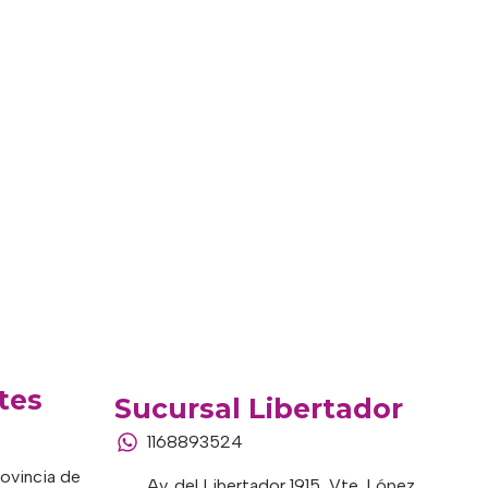
tes
Sucursal Libertador
1168893524
rovincia de
Av. del Libertador 1915, Vte. López,