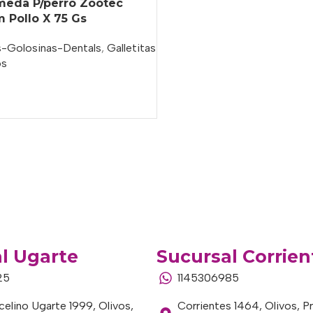
meda P/perro Zootec
 Pollo X 75 Gs
s-Golosinas-Dentals
,
Galletitas
os
l Ugarte
Sucursal Corrien
25
1145306985
elino Ugarte 1999, Olivos,
Corrientes 1464, Olivos, P