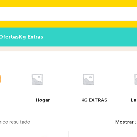
Ofertas
Kg Extras
do Perros 5 Sticks X 3 Sobres
Inicio
/
P
Hogar
KG EXTRAS
La
nico resultado
Mostrar