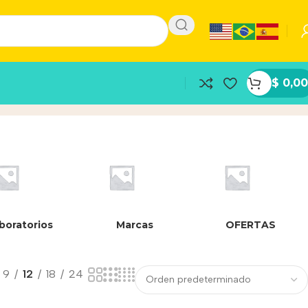
$
0,00
roducto
boratorios
Marcas
OFERTAS
9
12
18
24