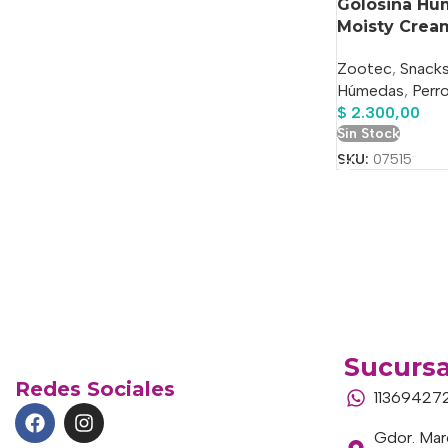
Golosina Hú
Moisty Cream
Zootec
,
Snack
Húmedas
,
Perr
$
2.300,00
Sin Stock
SKU:
07515
Sucursa
Redes Sociales
11369427
Gdor. Marc