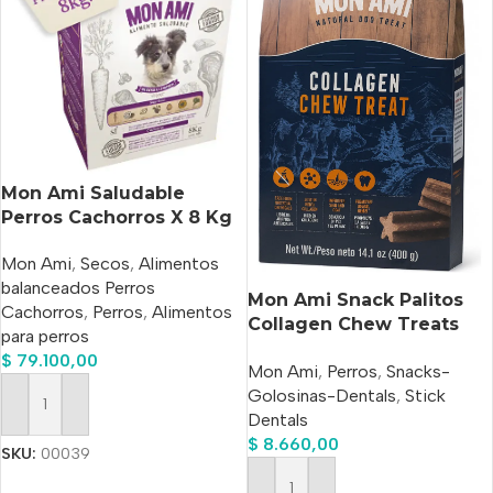
Mon Ami Saludable
Perros Cachorros X 8 Kg
Mon Ami
,
Secos
,
Alimentos
balanceados Perros
Mon Ami Snack Palitos
Cachorros
,
Perros
,
Alimentos
Collagen Chew Treats
para perros
Medium X 400 Gr
$
79.100,00
Mon Ami
,
Perros
,
Snacks-
Golosinas-Dentals
,
Stick
Añadir Al Carrito
Dentals
$
8.660,00
SKU:
00039