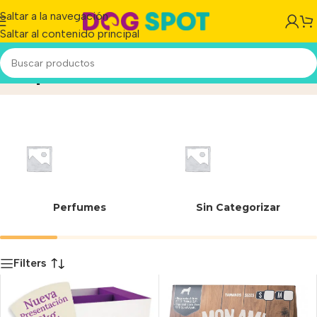
Saltar a la navegación
Saltar al contenido principal
Superfood
Inicio
/
Producto
Perfumes
Sin Categorizar
Filters