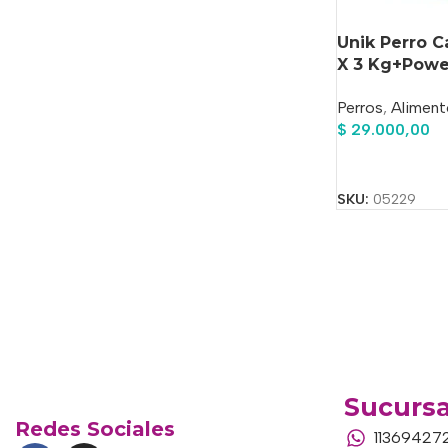
Unik Perro 
X 3 Kg+Powe
Regalo!!
Perros
,
Aliment
$
29.000,00
Añadir Al Carrit
SKU:
05229
Sucursa
Redes Sociales
11369427