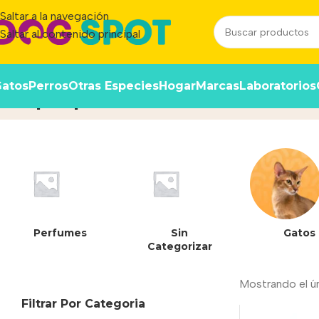
Saltar a la navegación
Saltar al contenido principal
atos
Perros
Otras Especies
Hogar
Marcas
Laboratorios
Supre premium
Inicio
/
Producto
Perfumes
Sin
Gatos
Categorizar
Mostrando el ú
Filtrar Por Categoria