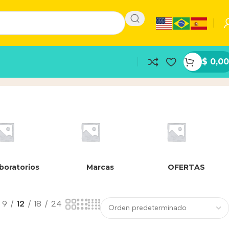
$
0,00
boratorios
Marcas
OFERTAS
9
12
18
24