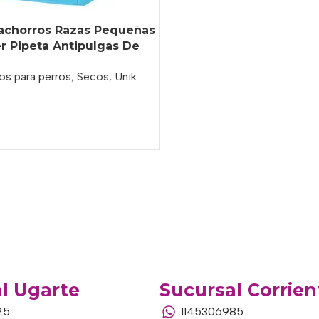
Cachorros Razas Pequeñas
r Pipeta Antipulgas De
os para perros
,
Secos
,
Unik
o
l Ugarte
Sucursal Corrien
25
1145306985