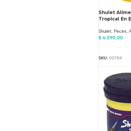
Shulet Alim
Tropical En 
Shulet
,
Peces
,
$
6.290,00
Añadir Al Carrit
SKU:
00784