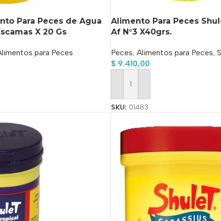
ento Para Peces de Agua
Alimento Para Peces Shul
Escamas X 20 Gs
Af N°3 X40grs.
Alimentos para Peces
Peces
,
Alimentos para Peces
,
S
$
9.410,00
o
Añadir Al Carrito
SKU:
01483