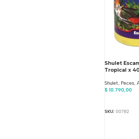
Shulet Esca
Tropical x 4
Shulet
,
Peces
,
$
10.790,00
Añadir Al Carrit
SKU:
00782