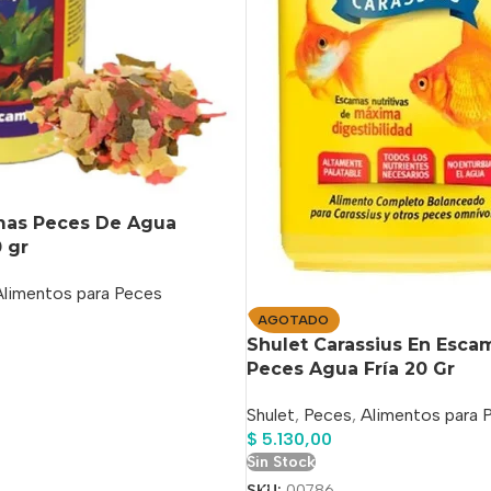
mas Peces De Agua
0 gr
Alimentos para Peces
AGOTADO
Shulet Carassius En Esca
o
Peces Agua Fría 20 Gr
Shulet
,
Peces
,
Alimentos para 
$
5.130,00
Sin Stock
SKU:
00786