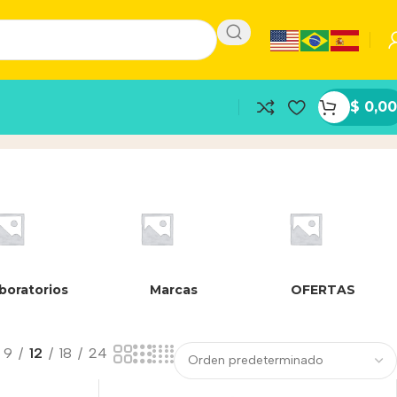
$
0,00
boratorios
Marcas
OFERTAS
9
12
18
24