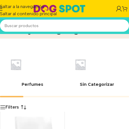
Saltar a la navegación
Saltar al contenido principal
Urinary S/O Ageing 7+
Inicio
/
Producto
Perfumes
Sin Categorizar
Filters