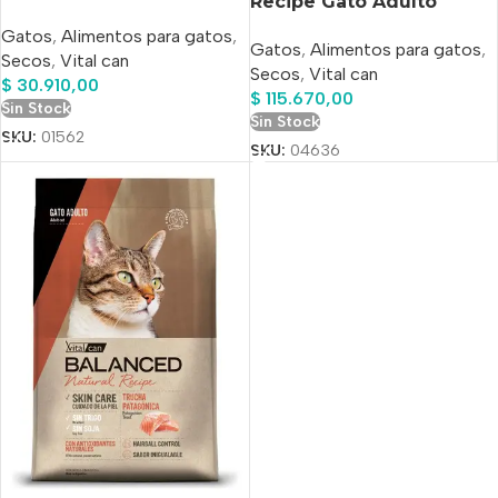
Recipe Gato Adulto
Carne Arg X 3kg
Sabor Pollo x 15 Kg
Gatos
,
Alimentos para gatos
,
Gatos
,
Alimentos para gatos
,
Secos
,
Vital can
Secos
,
Vital can
$
30.910,00
$
115.670,00
Sin Stock
Sin Stock
SKU:
01562
SKU:
04636