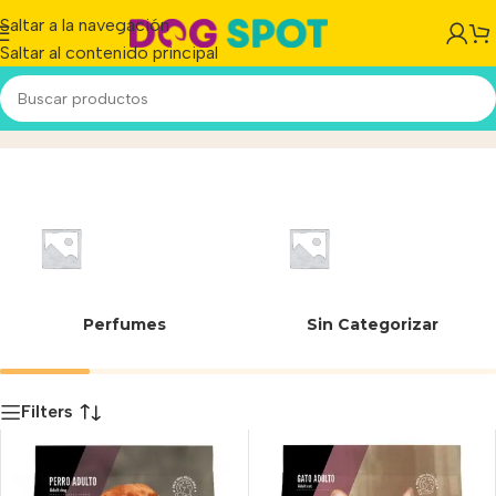
Saltar a la navegación
Saltar al contenido principal
Vitalcan Balanced
Inicio
/
Producto
Perfumes
Sin Categorizar
Filters