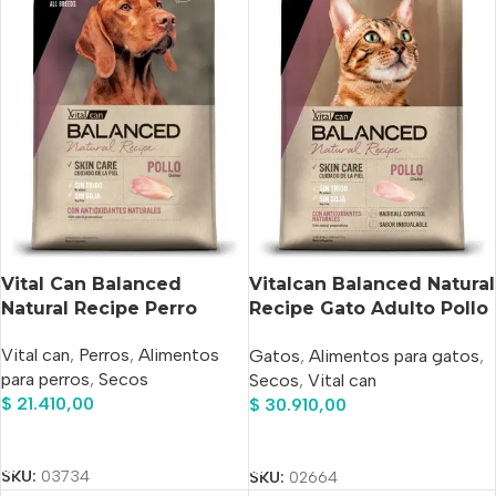
Vital Can Balanced
Vitalcan Balanced Natural
Natural Recipe Perro
Recipe Gato Adulto Pollo
Adulto Pollo X 3 Kg
x 3kg
Vital can
,
Perros
,
Alimentos
Gatos
,
Alimentos para gatos
,
para perros
,
Secos
Secos
,
Vital can
$
21.410,00
$
30.910,00
Añadir Al Carrito
Añadir Al Carrito
SKU:
03734
SKU:
02664