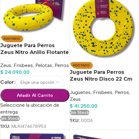
AGOTADO
Juguete Para Perros
Zeus Nitro Anillo Flotante
15 Cm
Zeus
,
Frisbees
,
Pelotas
,
Perros
AGOTADO
Juguete Para Perros
$
24.090,00
Zeus Nitro Disco 22 Cm
Color
Flotante
Juguetes
,
Frisbees
,
Perros
,
Añadir Al Carrito
Zeus
Seleccione la ubicación de
$
41.250,00
entrega
Sin Stock
Sin Stock
SKU:
00126
SKU:
MLA1474678953