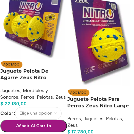
AGOTADO
Juguete Pelota De
Agarre Zeus Nitro
Flotante
Juguetes
,
Mordibles y
AGOTADO
Sonoros
,
Perros
,
Pelotas
,
Zeus
Juguete Pelota Para
$
22.130,00
Perros Zeus Nitro Large
Flotante 7 Cm
Color
Perros
,
Juguetes
,
Pelotas
,
Zeus
Añadir Al Carrito
$
17.780,00