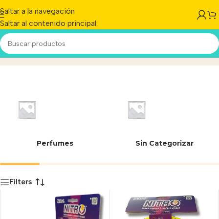
Saltar a la navegación
Saltar al contenido principal
Zeus Nitro
Inicio
/
Producto
Perfumes
Sin Categorizar
Filters