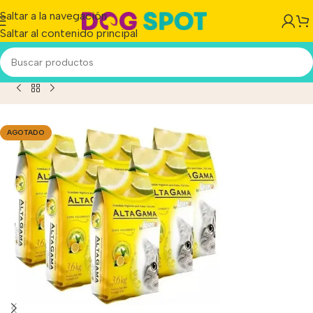
Saltar a la navegación
Saltar al contenido principal
o
/
Piedras Sanitarias Alta Gama Perfumada Limón X 21.6 Kg
AGOTADO