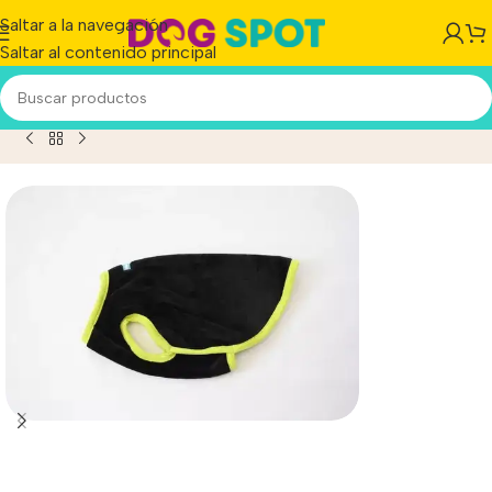
Saltar a la navegación
Saltar al contenido principal
pa Perro Mpc Buzo India Polar Soft T 38 Calidad Premium