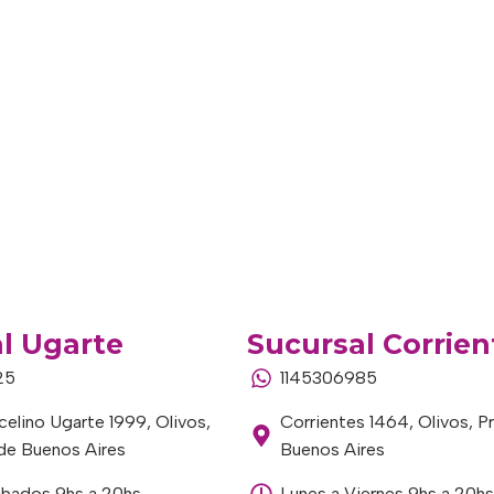
l Ugarte
Sucursal Corrien
25
1145306985
elino Ugarte 1999, Olivos,
Corrientes 1464, Olivos, P
 de Buenos Aires
Buenos Aires
ábados 9hs a 20hs
Lunes a Viernes 9hs a 20hs