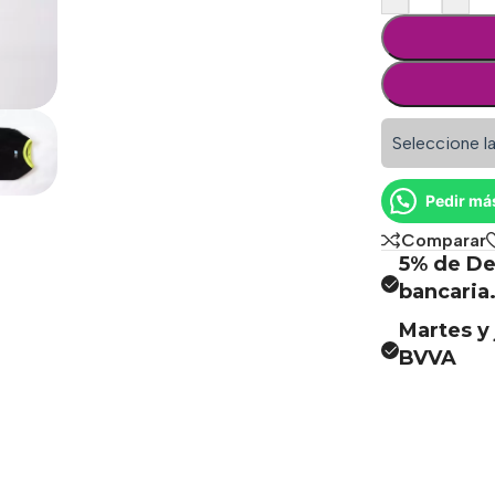
Seleccione la
Pedir má
Comparar
5% de De
bancaria
Martes y 
BVVA