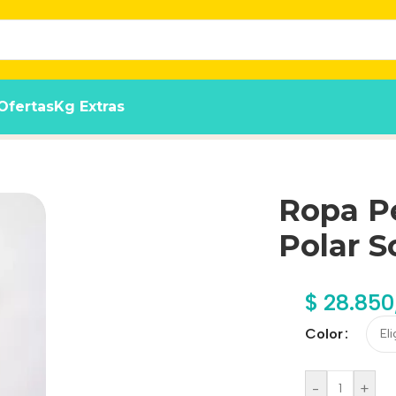
Ofertas
Kg Extras
43 Calidad Premium
Ropa P
Polar S
$
28.850
Color
-
+