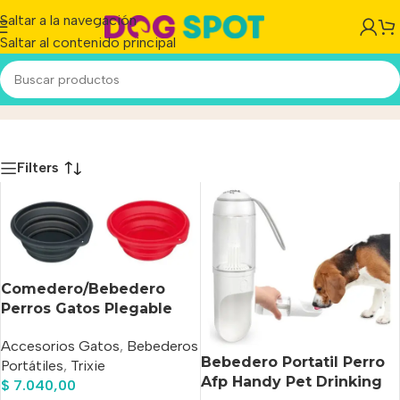
Saltar a la navegación
Saltar al contenido principal
Bebederos Portátiles
Inicio
/
Producto
Filters
Comedero/Bebedero
Perros Gatos Plegable
Silicona 0.5 L 14cm
Accesorios Gatos
,
Bebederos
Diámetro
Bebedero Portatil Perro
Portátiles
,
Trixie
Afp Handy Pet Drinking
$
7.040,00