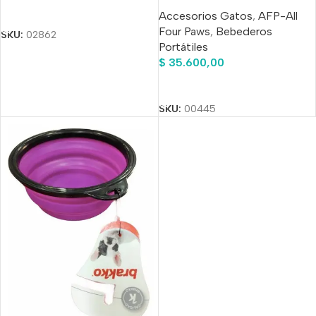
Bottle
Añadir Al Carrito
Accesorios Gatos
,
AFP-All
Four Paws
,
Bebederos
SKU:
02862
Portátiles
$
35.600,00
Añadir Al Carrito
SKU:
00445