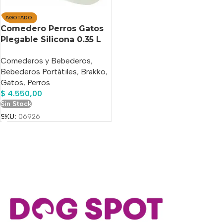
AGOTADO
Comedero Perros Gatos
Plegable Silicona 0.35 L
11cm Diametro
Comederos y Bebederos
,
Bebederos Portátiles
,
Brakko
,
Gatos
,
Perros
$
4.550,00
Sin Stock
SKU:
06926