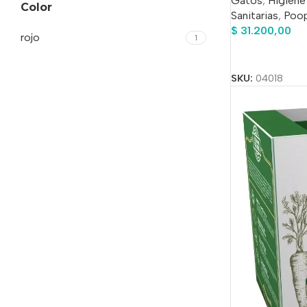
Gatos
,
Higiene
Color
Sanitarias
,
Poop
$
31.200,00
rojo
1
Añadir Al Carrit
SKU:
04018