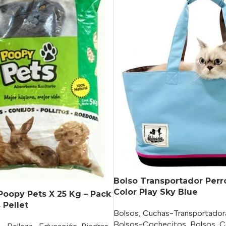
Bolso Transportador Perr
Color Play Sky Blue
oopy Pets X 25 Kg – Pack
 Pellet
Bolsos
,
Cuchas-Transportadora
Bolsos-Cochecitos
,
Bolsos
,
C