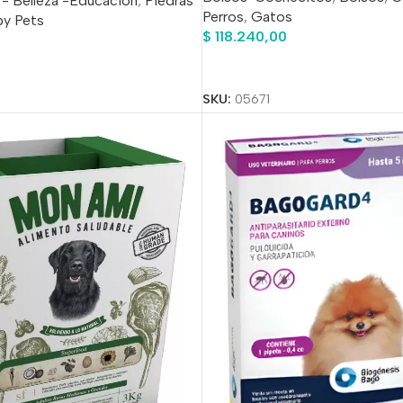
 - Belleza -Educación
,
Piedras
Perros
,
Gatos
y Pets
$
118.240,00
Añadir Al Carrito
o
SKU:
05671