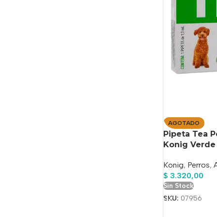
AGOTADO
Pipeta Tea P
Konig Verde
Konig
,
Perros
,
$
3.320,00
Sin Stock
SKU:
07956