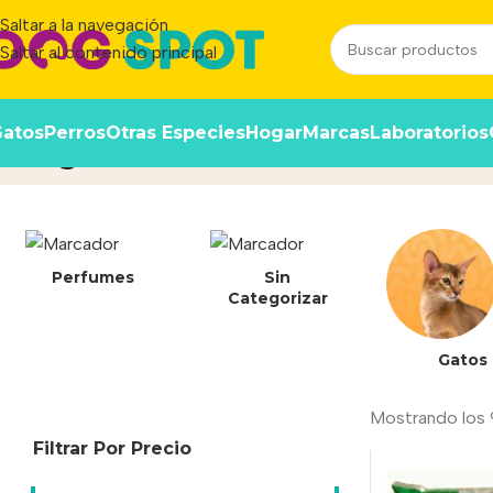
Saltar a la navegación
Saltar al contenido principal
atos
Perros
Otras Especies
Hogar
Marcas
Laboratorios
5 kg
Inicio
/
Producto
Perfumes
Sin
Categorizar
Gatos
Mostrando los 
Filtrar Por Precio