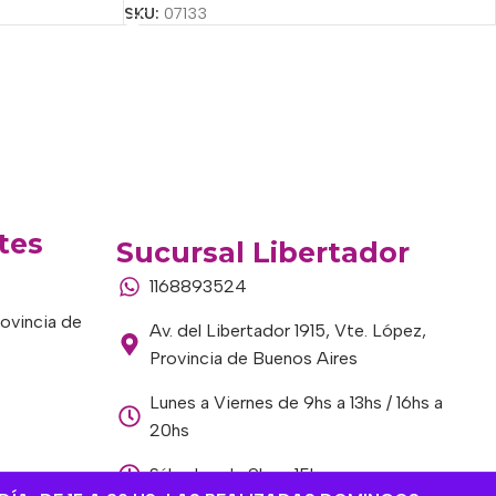
SKU:
07133
tes
Sucursal Libertador
1168893524
rovincia de
Av. del Libertador 1915, Vte. López,
Provincia de Buenos Aires
Lunes a Viernes de 9hs a 13hs / 16hs a
20hs
Sábados de 9hs a 15hs