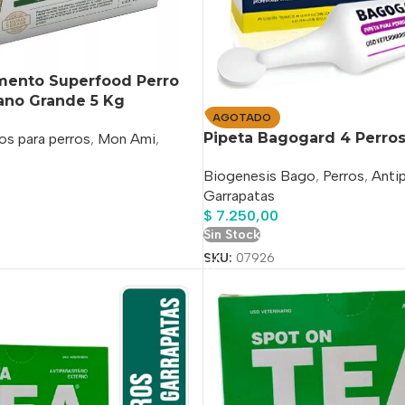
mento Superfood Perro
ano Grande 5 Kg
AGOTADO
Pipeta Bagogard 4 Perros
os para perros
,
Mon Ami
,
Biogenesis Bago
,
Perros
,
Antip
Garrapatas
$
7.250,00
o
Sin Stock
SKU:
07926