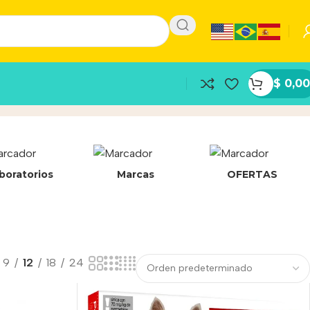
$
0,00
boratorios
Marcas
OFERTAS
9
12
18
24