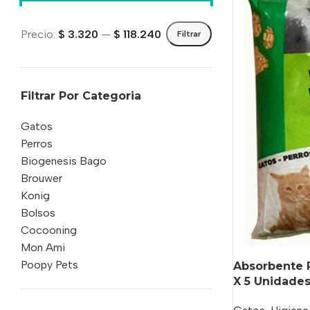
Precio:
$ 3.320
—
$ 118.240
Filtrar
Filtrar Por Categoria
Gatos
Perros
Biogenesis Bago
Brouwer
Konig
Bolsos
Cocooning
Mon Ami
Poopy Pets
Absorbente P
X 5 Unidades