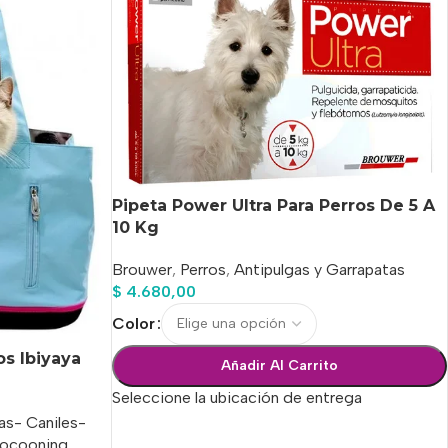
Pipeta Power Ultra Para Perros De 5 A
10 Kg
Brouwer
,
Perros
,
Antipulgas y Garrapatas
$
4.680,00
Color
os Ibiyaya
Añadir Al Carrito
Seleccione la ubicación de entrega
s- Caniles-
ocooning
,