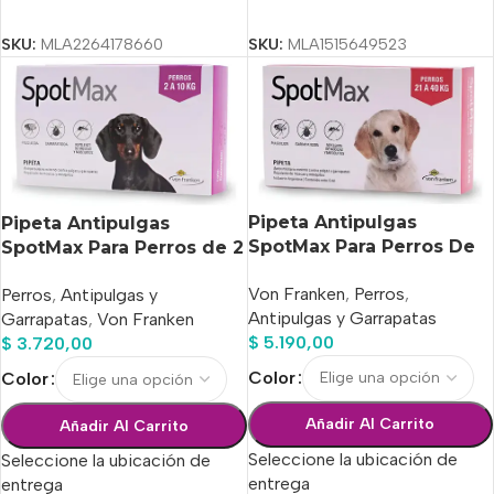
Seleccionar Opciones
Seleccionar Opciones
SKU:
MLA1515649523
SKU:
MLA2264178660
Pipeta Antipulgas
Pipeta Antipulgas
SpotMax Para Perros De
SpotMax Para Perros de 2
21 A 40 Kg
A 10 Kg
Von Franken
,
Perros
,
Perros
,
Antipulgas y
Antipulgas y Garrapatas
Garrapatas
,
Von Franken
$
5.190,00
$
3.720,00
Color
Color
Añadir Al Carrito
Añadir Al Carrito
Seleccione la ubicación de
Seleccione la ubicación de
entrega
entrega