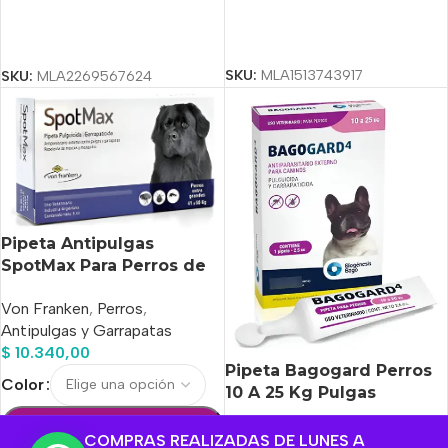
Seleccionar Opciones
Seleccionar Opciones
SKU:
MLA1513743917
SKU:
MLA2269567624
Pipeta Antipulgas
SpotMax Para Perros de
41-60kg
Von Franken
,
Perros
,
Antipulgas y Garrapatas
$
10.340,00
Pipeta Bagogard Perros
Color
10 A 25 Kg Pulgas
Garrapatas Bago Rosa
Añadir Al Carrito
Farmacia Felina
,
Antipulgas
,
Claro
COMPRAS REALIZADAS DE LUNES A