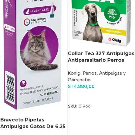
Collar Tea 327 Antipulgas
Antiparasitario Perros
Grandes Amarillo
Konig
,
Perros
,
Antipulgas y
Garrapatas
$
14.880,00
Añadir Al Carrito
SKU:
01966
Bravecto Pipetas
Antipulgas Gatos De 6.25
A 12.5 Kg