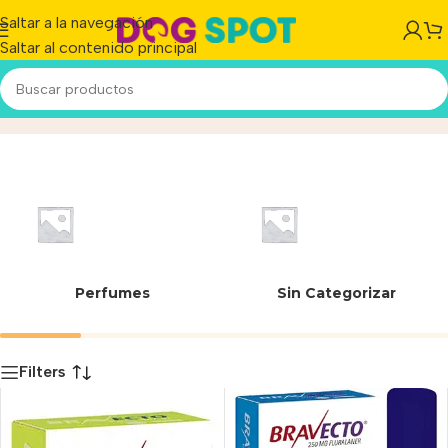
Saltar a la navegación
Saltar al contenido principal
52582
Inicio
/
Producto
Perfumes
Sin Categorizar
Filters