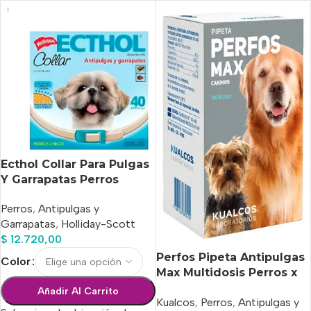
Ecthol Collar Para Pulgas
Y Garrapatas Perros
Chicos
Perros
,
Antipulgas y
Garrapatas
,
Holliday-Scott
$
12.720,00
Perfos Pipeta Antipulgas
Color
Max Multidosis Perros x
75 Ml
Añadir Al Carrito
Kualcos
,
Perros
,
Antipulgas y