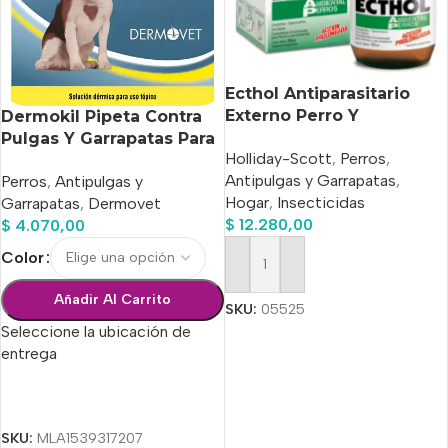
Ecthol Antiparasitario
Externo Perro Y
Dermokil Pipeta Contra
Ambiental x 100ml
Pulgas Y Garrapatas Para
Holliday-Scott
,
Perros
,
Peros de 10 A 20kg
Antipulgas y Garrapatas
,
Perros
,
Antipulgas y
Hogar
,
Insecticidas
Garrapatas
,
Dermovet
$
12.280,00
$
4.070,00
Color
Añadir Al Carrito
Añadir Al Carrito
SKU:
05525
Seleccione la ubicación de
entrega
Seleccionar Opciones
SKU:
MLA1539317207