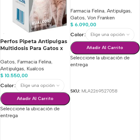
a 8 kg.
Farmacia Felina
,
Antipulgas
,
Gatos
,
Von Franken
$
6.090,00
Color
Perfos Pipeta Antipulgas
Añadir Al Carrito
Multidosis Para Gatos x
10 Ml
Seleccione la ubicación de
Gatos
,
Farmacia Felina
,
entrega
Antipulgas
,
Kualcos
$
10.550,00
Seleccionar Opciones
Color
SKU:
MLA2269527058
Añadir Al Carrito
Seleccione la ubicación de
entrega
Seleccionar Opciones