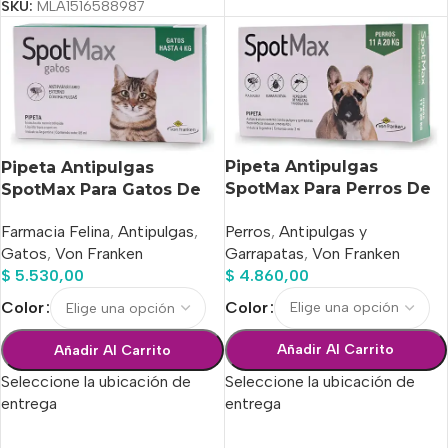
SKU:
MLA1516588987
Pipeta Antipulgas
Pipeta Antipulgas
SpotMax Para Perros De
SpotMax Para Gatos De
11 A 20 Kg
Hasta 4 Kg
Perros
,
Antipulgas y
Farmacia Felina
,
Antipulgas
,
Garrapatas
,
Von Franken
Gatos
,
Von Franken
$
4.860,00
$
5.530,00
Color
Color
Añadir Al Carrito
Añadir Al Carrito
Seleccione la ubicación de
Seleccione la ubicación de
entrega
entrega