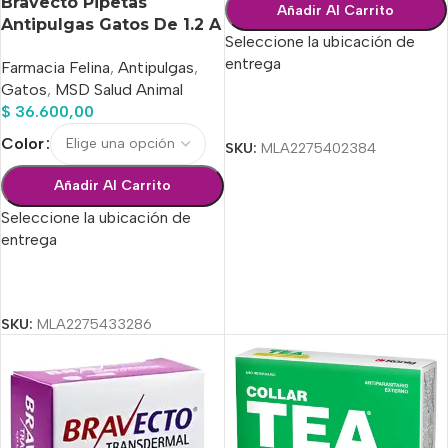
Bravecto Pipetas
Añadir Al Carrito
Antipulgas Gatos De 1.2 A
Seleccione la ubicación de
2.8 Kg
entrega
Farmacia Felina
,
Antipulgas
,
Gatos
,
MSD Salud Animal
$
36.600,00
Seleccionar Opciones
Color
SKU:
MLA2275402384
Añadir Al Carrito
Seleccione la ubicación de
entrega
Seleccionar Opciones
SKU:
MLA2275433286