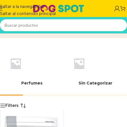
Saltar a la navegación
Saltar al contenido principal
7790187002791
Inicio
/
Producto
Perfumes
Sin Categorizar
Filters