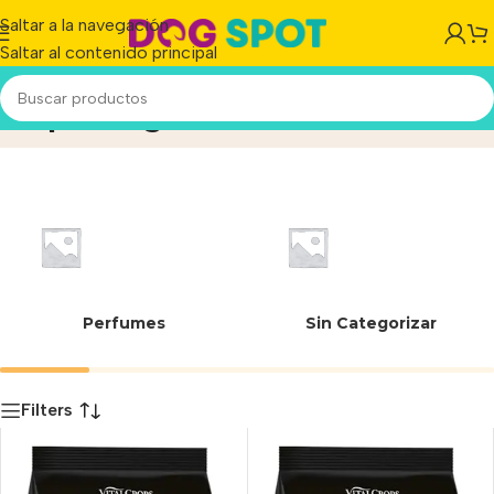
Saltar a la navegación
Saltar al contenido principal
Hipoalergénico
Inicio
/
Producto
Perfumes
Sin Categorizar
Filters