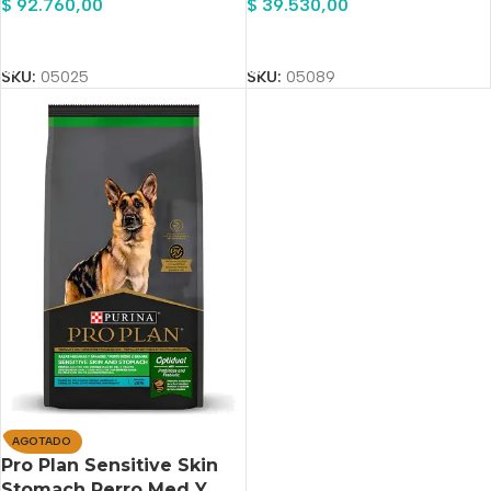
$
92.760,00
$
39.530,00
Añadir Al Carrito
Añadir Al Carrito
SKU:
05025
SKU:
05089
AGOTADO
Pro Plan Sensitive Skin
Stomach Perro Med Y