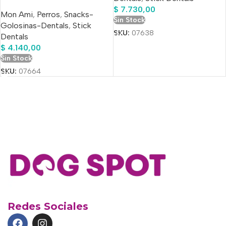
$
7.730,00
Mon Ami
,
Perros
,
Snacks-
Sin Stock
Golosinas-Dentals
,
Stick
SKU:
07638
Dentals
$
4.140,00
Sin Stock
SKU:
07664
Redes Sociales