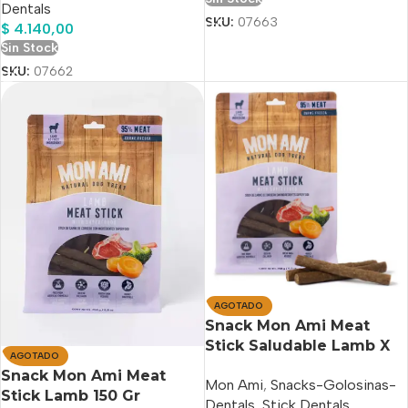
Dentals
SKU:
07663
$
4.140,00
Sin Stock
SKU:
07662
AGOTADO
Snack Mon Ami Meat
Stick Saludable Lamb X
AGOTADO
250 Gr
Snack Mon Ami Meat
Mon Ami
,
Snacks-Golosinas-
Stick Lamb 150 Gr
Dentals
,
Stick Dentals