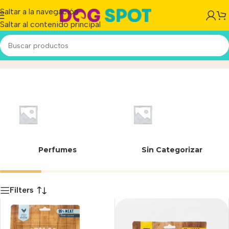
Saltar a la navegación
Saltar al contenido principal
Meat Stick
Inicio
/
Producto
Perfumes
Sin Categorizar
Filters