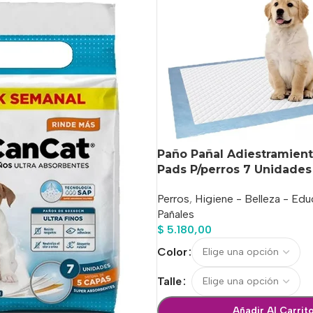
Paño Pañal Adiestramien
Pads P/perros 7 Unidades
Perros
,
Higiene - Belleza - Ed
Pañales
$
5.180,00
Color
Talle
Añadir Al Carrit