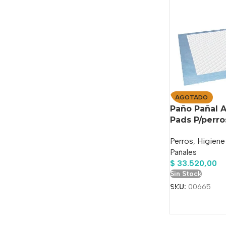
AGOTADO
Paño Pañal 
Pads P/perro
Perros
,
Higiene
Pañales
$
33.520,00
Sin Stock
SKU:
00665