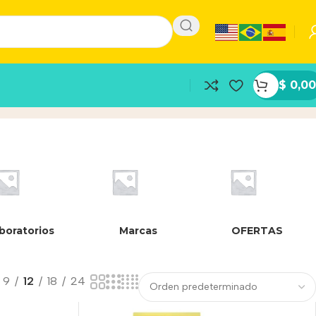
$
0,00
boratorios
Marcas
OFERTAS
9
12
18
24