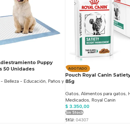
Adiestramiento Puppy
s 50 Unidades
AGOTADO
Pouch Royal Canin Satiety
 - Belleza - Educación
,
Paños y
85g
Gatos
,
Alimentos para gatos
,
Medicados
,
Royal Canin
$
3.350,00
Sin Stock
SKU:
04307