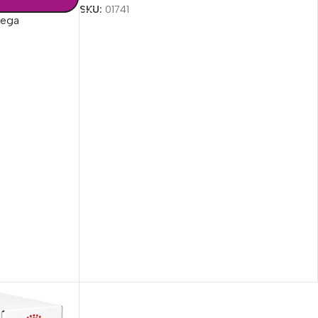
SKU:
01741
rega