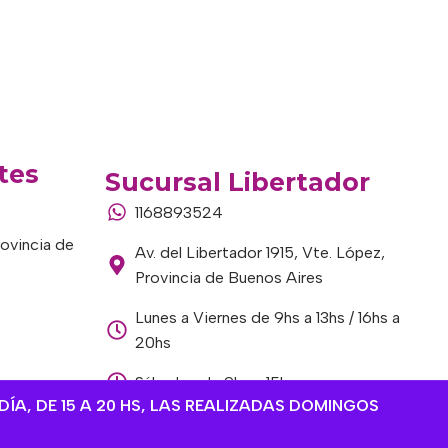
tes
Sucursal Libertador
1168893524
rovincia de
Av. del Libertador 1915, Vte. López,
Provincia de Buenos Aires
Lunes a Viernes de 9hs a 13hs / 16hs a
20hs
Sábados de 9hs a 15hs
DÍA, DE 15 A 20 HS, LAS REALIZADAS DOMINGOS