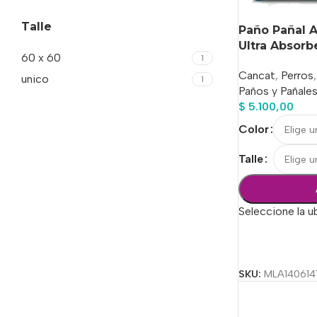
Talle
Paño Pañal 
Ultra Absorb
60 x 60
1
Cancat
,
Perros
,
unico
1
Paños y Pañale
$
5.100,00
Color
Talle
Seleccione la u
Seleccionar Op
SKU:
MLA140614