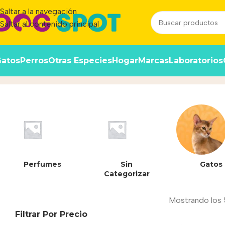
Saltar a la navegación
Saltar al contenido principal
atos
Perros
Otras Especies
Hogar
Marcas
Laboratorios
Todas las razas
Inicio
/
Producto
Perfumes
Sin
Gatos
Categorizar
Mostrando los 
Filtrar Por Precio