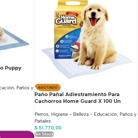
to Puppy
ucación
,
Paños y
AGOTADO
Paño Pañal Adiestramiento Para
Cachorros Home Guard X 100 Un
Perros
,
Higiene - Belleza - Educación
,
Paños y
Pañales
$
51.770,00
Sin Stock
o