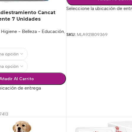
Seleccione la ubicación de ent
Adiestramiento Cancat
ente 7 Unidades
Seleccionar Opciones
Higiene - Belleza - Educación
,
SKU:
MLA921809369
s
Añadir Al Carrito
bicación de entrega
ciones
7413